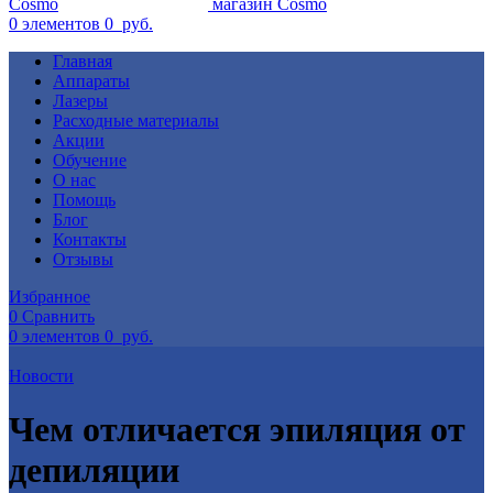
0
элементов
0
руб.
Главная
Аппараты
Лазеры
Расходные материалы
Акции
Обучение
О нас
Помощь
Блог
Контакты
Отзывы
Избранное
0
Сравнить
0
элементов
0
руб.
Новости
Чем отличается эпиляция от
депиляции