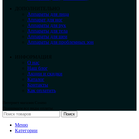
ДОПОЛНИТЕЛЬНО
Аппараты для лица
Аппарат для ног
Аппараты для рук
Аппараты для тела
Аппараты для шеи
Аппараты для проблемных зон
ИНФОРМАЦИЯ
О нас
Наш блог
Акции и скидки
Каталог
Контакты
Как оплатить
Интернет магазин Cosmo
Принимаем все виды оплаты.
Поиск
Меню
Категории