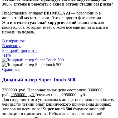
300% глубже и работать с акне в острой стадии без риска?
Представляем аппарат
BBI MULA Ai
— революцию в
аппаратной косметологии. Это не просто фотосистема.
Это
интеллектуальный хирургический скальпель
для
косметолога, который знает о коже всё еще до того, как вы
нажали на педаль.
В избранное
В корзину
Быстрый просмотр
-11%
Сравнить
Диодный лазер Super Touch 500
3300000
руб.
Первоначальная цена составляла 3300000
руб..
2950000
руб.
Текущая цена: 2950000 руб..
Для создания этого уникального аппарата использован более,
чем десятилетний опыт клинического применения диодных
лазеров во всем мире!
Super touch 500
будущее лазерной
эпиляции и омоложения. Небывалая скорость лазерной