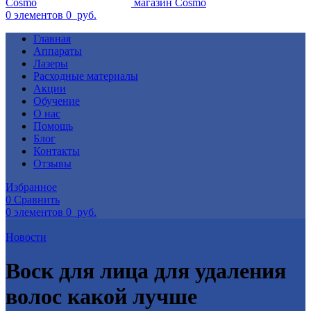
0
элементов
0
руб.
Главная
Аппараты
Лазеры
Расходные материалы
Акции
Обучение
О нас
Помощь
Блог
Контакты
Отзывы
Избранное
0
Сравнить
0
элементов
0
руб.
Новости
Воск для лица для удаления
волос какой лучше