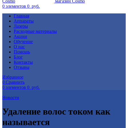
0
элементов
0
руб.
Главная
Аппараты
Лазеры
Расходные материалы
Акции
Обучение
О нас
Помощь
Блог
Контакты
Отзывы
Избранное
0
Сравнить
0
элементов
0
руб.
Новости
Удаление волос током как
называется