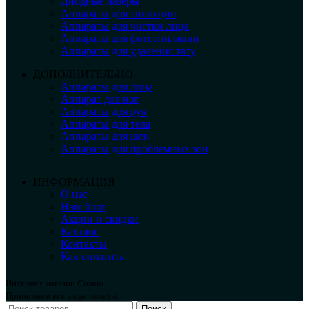
Диодные лазеры
Аппараты для эпиляции
Аппараты для чистки лица
Аппараты для фотоэпиляции
Аппараты для удаления тату
ДОПОЛНИТЕЛЬНО
Аппараты для лица
Аппарат для ног
Аппараты для рук
Аппараты для тела
Аппараты для шеи
Аппараты для проблемных зон
ИНФОРМАЦИЯ
О нас
Наш блог
Акции и скидки
Каталог
Контакты
Как оплатить
Интернет магазин Cosmo
Принимаем все виды оплаты.
Поиск