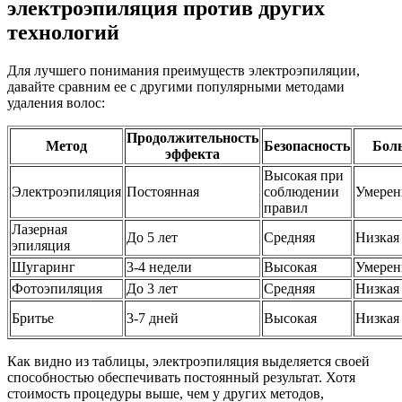
электроэпиляция против других
технологий
Для лучшего понимания преимуществ электроэпиляции,
давайте сравним ее с другими популярными методами
удаления волос:
Продолжительность
Метод
Безопасность
Бол
эффекта
Высокая при
Электроэпиляция
Постоянная
соблюдении
Умерен
правил
Лазерная
До 5 лет
Средняя
Низкая
эпиляция
Шугаринг
3-4 недели
Высокая
Умерен
Фотоэпиляция
До 3 лет
Средняя
Низкая
Бритье
3-7 дней
Высокая
Низкая
Как видно из таблицы, электроэпиляция выделяется своей
способностью обеспечивать постоянный результат. Хотя
стоимость процедуры выше, чем у других методов,