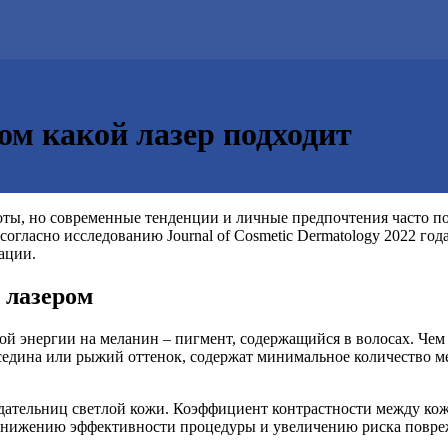
ом какой лазер подходит
оты, но современные тенденции и личные предпочтения часто п
огласно исследованию Journal of Cosmetic Dermatology 2022 год
ации.
 лазером
й энергии на меланин – пигмент, содержащийся в волосах. Чем 
, седина или рыжий оттенок, содержат минимальное количество 
адательниц светлой кожи. Коэффициент контрастности между кож
 к снижению эффективности процедуры и увеличению риска повре