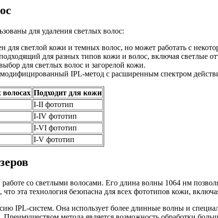
ос
ьзованы для удаления светлых волос:
 для светлой кожи и темных волос, но может работать с некото
одходящий для разных типов кожи и волос, включая светлые от
бор для светлых волос и загорелой кожи.
одифицированный IPL-метод с расширенным спектром действи
 волосах
Подходит для кожи
I-II фототип
I-IV фототип
I-VI фототип
I-V фототип
зеров
аботе со светлыми волосами. Его длина волны 1064 нм позволя
что эта технология безопасна для всех фототипов кожи, включа
ию IPL-систем. Она использует более длинные волны и специал
. Преимуществом метода является возможность обработки больши