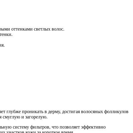
рыми оттенками светлых волос.
тенки.
я.
ет глубже проникать в дерму, достигая волосяных фолликулов
я смуглую и загорелую.
ьную систему фильтров, что позволяет эффективно
х участков кожи за короткое время.