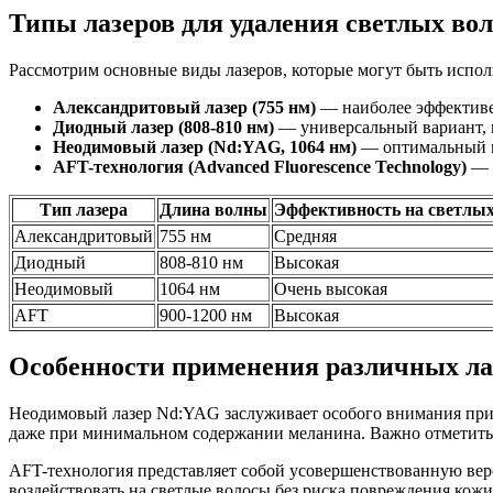
Типы лазеров для удаления светлых вол
Рассмотрим основные виды лазеров, которые могут быть испол
Александритовый лазер (755 нм)
— наиболее эффективен
Диодный лазер (808-810 нм)
— универсальный вариант, п
Неодимовый лазер (Nd:YAG, 1064 нм)
— оптимальный вы
AFT-технология (Advanced Fluorescence Technology)
— м
Тип лазера
Длина волны
Эффективность на светлых
Александритовый
755 нм
Средняя
Диодный
808-810 нм
Высокая
Неодимовый
1064 нм
Очень высокая
AFT
900-1200 нм
Высокая
Особенности применения различных ла
Неодимовый лазер Nd:YAG заслуживает особого внимания при р
даже при минимальном содержании меланина. Важно отметить, 
AFT-технология представляет собой усовершенствованную верс
воздействовать на светлые волосы без риска повреждения кожи