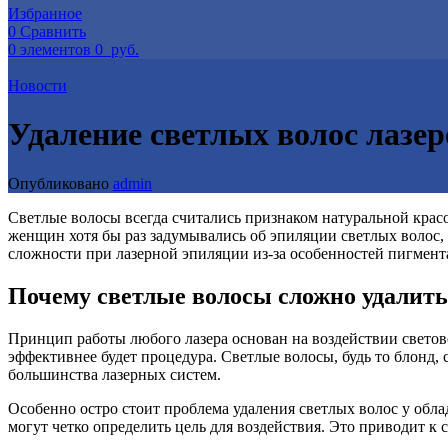
Избранное
0
Сравнить
0
элементов
0
руб.
Новости
Удаление светлых волос лазер
Опубликовано
admin
Светлые волосы всегда считались признаком натуральной крас
женщин хотя бы раз задумывались об эпиляции светлых волос, с
сложности при лазерной эпиляции из-за особенностей пигмент
Почему светлые волосы сложно удалить
Принцип работы любого лазера основан на воздействии светово
эффективнее будет процедура. Светлые волосы, будь то блонд
большинства лазерных систем.
Особенно остро стоит проблема удаления светлых волос у обл
могут четко определить цель для воздействия. Это приводит