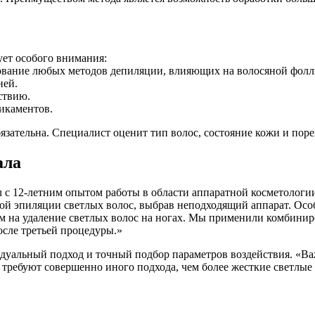
ует особого внимания:
зование любых методов депиляции, влияющих на волосяной фолл
ней.
ствию.
икаментов.
бязательна. Специалист оценит тип волос, состояние кожи и по
ала
 с 12-летним опытом работы в области аппаратной косметологии
ой эпиляции светлых волос, выбрав неподходящий аппарат. Особ
ом на удаление светлых волос на ногах. Мы применили комбини
осле третьей процедуры.»
уальный подход и точный подбор параметров воздействия. «Важн
требуют совершенно иного подхода, чем более жесткие светлые