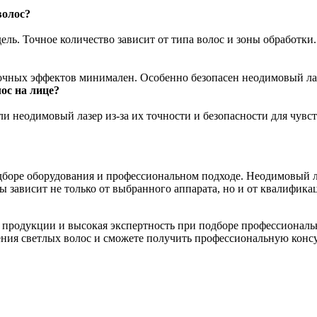
волос?
дель. Точное количество зависит от типа волос и зоны обработки.
очных эффектов минимален. Особенно безопасен неодимовый ла
ос на лице?
и неодимовый лазер из-за их точности и безопасности для чувс
одборе оборудования и профессиональном подходе. Неодимовый
ры зависит не только от выбранного аппарата, но и от квалифик
ой продукции и высокая экспертность при подборе профессиональн
ения светлых волос и сможете получить профессиональную конс