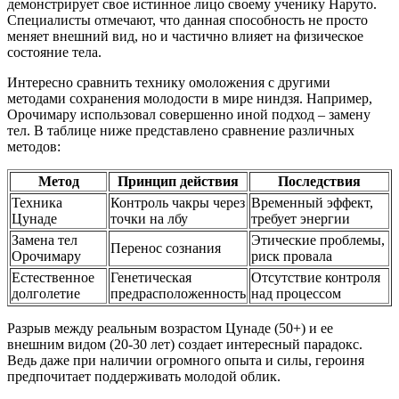
демонстрирует свое истинное лицо своему ученику Наруто.
Специалисты отмечают, что данная способность не просто
меняет внешний вид, но и частично влияет на физическое
состояние тела.
Интересно сравнить технику омоложения с другими
методами сохранения молодости в мире ниндзя. Например,
Орочимару использовал совершенно иной подход – замену
тел. В таблице ниже представлено сравнение различных
методов:
Метод
Принцип действия
Последствия
Техника
Контроль чакры через
Временный эффект,
Цунаде
точки на лбу
требует энергии
Замена тел
Этические проблемы,
Перенос сознания
Орочимару
риск провала
Естественное
Генетическая
Отсутствие контроля
долголетие
предрасположенность
над процессом
Разрыв между реальным возрастом Цунаде (50+) и ее
внешним видом (20-30 лет) создает интересный парадокс.
Ведь даже при наличии огромного опыта и силы, героиня
предпочитает поддерживать молодой облик.