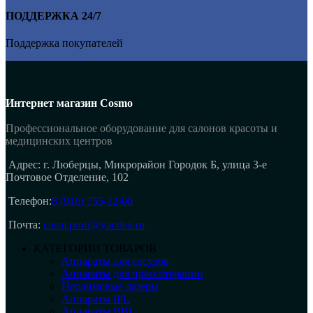
ПОДДЕРЖКА 24/7
Поддержка покупателей
Интернет магазин Cosmo
Профессиональное оборудование для салонов красоты и
медицинских центров
Адрес: г. Люберцы, Микрорайон Городок Б, улица 3-е
Почтовое Отделение, 102
Телефон:
8 (916) 755-12-00
Почта:
cosm.profi@yandex.ru
КАТЕГОРИИ ТОВАРОВ
Аппараты для сосудов
Аппараты для прессотерапии
Неодимовые лазеры
Аппараты IPL
Аппараты BBL