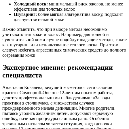
Холодный воск:
минимальный риск ожогов, но менее
эффективен для толстых волос
Шугаринг:
более мягкая альтернатива воску, подходит
для чувствительной кожи
Важно отметить, что при выборе метода необходимо
учитывать тип кожи и волос. Например, для тонкой и
чувствительной кожи лучше подойдут щадящие методы, такие
как шугаринг или использование теплого воска. При этом
следует избегать агрессивных химических средств до полного
созревания кожи.
Экспертное мнение: рекомендации
специалиста
Анастасия Ковалева, ведущий косметолог сети салонов
красоты Cosmoprofi-One.ru с 12-летним опытом работы,
делится профессиональными наблюдениями: «За годы
практики я столкнулась с множеством случаев
преждевременного начала депиляции. Многие родители,
пытаясь угодить желаниям детей, допускают серьезную
ошибку, начиная процедуры слишком рано. Особенно
тревожным сигналом является ситуация, когда девочки
младше 13 лет просят сделать депиляцию зоны бикини.»