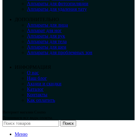
Аппараты для фотоэпиляции
Аппараты для удаления тату
ДОПОЛНИТЕЛЬНО
Аппараты для лица
Аппарат для ног
Аппараты для рук
Аппараты для тела
Аппараты для шеи
Аппараты для проблемных зон
ИНФОРМАЦИЯ
О нас
Наш блог
Акции и скидки
Каталог
Контакты
Как оплатить
Интернет магазин Cosmo
Принимаем все виды оплаты.
Поиск
Меню