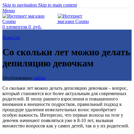
Skip to navigation
Skip to main content
Меню
0
элементов
0
руб.
Новости
Со скольки лет можно делать
депиляцию девочкам
Опубликовано
admin
Со скольки лет можно делать депиляцию девочкам – вопрос,
который становится все более актуальным для современных
родителей. В эпоху раннего взросления и повышенного
внимания к внешности подростков, правильный подход к
процедуре удаления нежелательных волос приобретает
особую важность. Интересно, что первые волосы на теле у
девочек начинают появляться уже в 8-10 лет, вызывая
множество вопросов как у самих детей, так и у их родителей.