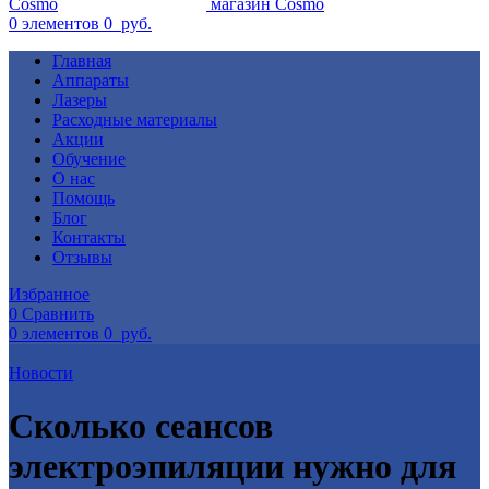
0
элементов
0
руб.
Главная
Аппараты
Лазеры
Расходные материалы
Акции
Обучение
О нас
Помощь
Блог
Контакты
Отзывы
Избранное
0
Сравнить
0
элементов
0
руб.
Новости
Сколько сеансов
электроэпиляции нужно для