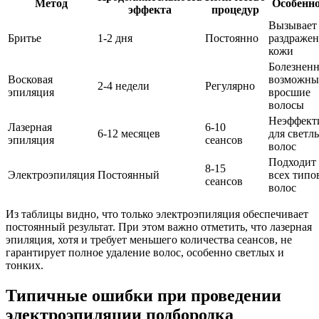
Метод
Особенн
эффекта
процедур
Вызывает
Бритье
1-2 дня
Постоянно
раздраже
кожи
Болезненн
Восковая
возможны
2-4 недели
Регулярно
эпиляция
вросшие
волосы
Неэффект
Лазерная
6-10
6-12 месяцев
для светл
эпиляция
сеансов
волос
Подходит 
8-15
Электроэпиляция
Постоянный
всех типо
сеансов
волос
Из таблицы видно, что только электроэпиляция обеспечивает
постоянный результат. При этом важно отметить, что лазерная
эпиляция, хотя и требует меньшего количества сеансов, не
гарантирует полное удаление волос, особенно светлых и
тонких.
Типичные ошибки при проведении
электроэпиляции подбородка