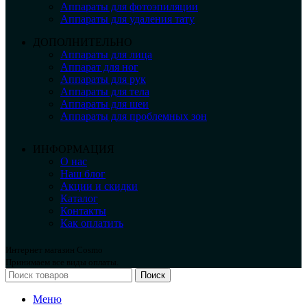
Аппараты для фотоэпиляции
Аппараты для удаления тату
ДОПОЛНИТЕЛЬНО
Аппараты для лица
Аппарат для ног
Аппараты для рук
Аппараты для тела
Аппараты для шеи
Аппараты для проблемных зон
ИНФОРМАЦИЯ
О нас
Наш блог
Акции и скидки
Каталог
Контакты
Как оплатить
Интернет магазин Cosmo
Принимаем все виды оплаты.
Поиск
Меню