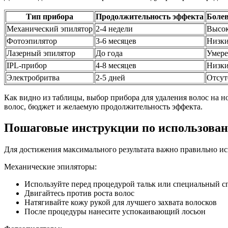
Тип прибора
Продолжительность эффекта
Боле
Механический эпилятор
2-4 недели
Высо
Фотоэпилятор
3-6 месяцев
Низк
Лазерный эпилятор
До года
Умер
IPL-прибор
4-8 месяцев
Низк
Электробритва
2-5 дней
Отсут
Как видно из таблицы, выбор прибора для удаления волос на но
волос, бюджет и желаемую продолжительность эффекта.
Пошаговые инструкции по использова
Для достижения максимального результата важно правильно ис
Механические эпиляторы:
Используйте перед процедурой тальк или специальный с
Двигайтесь против роста волос
Натягивайте кожу рукой для лучшего захвата волосков
После процедуры нанесите успокаивающий лосьон