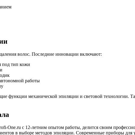
анием
ции
даления волос. Последние инновации включают:
 под тип кожи
ти
одик
автономной работы
ну
щие функции механической эпиляции и световой технологии. Та
ала
ofi-One.ru с 12-летним опытом работы, делится своим професс
лиентов в выборе методов эпиляции. Современные приборы для у