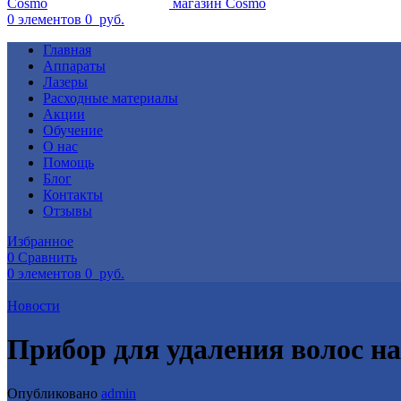
0
элементов
0
руб.
Главная
Аппараты
Лазеры
Расходные материалы
Акции
Обучение
О нас
Помощь
Блог
Контакты
Отзывы
Избранное
0
Сравнить
0
элементов
0
руб.
Новости
Прибор для удаления волос на
Опубликовано
admin