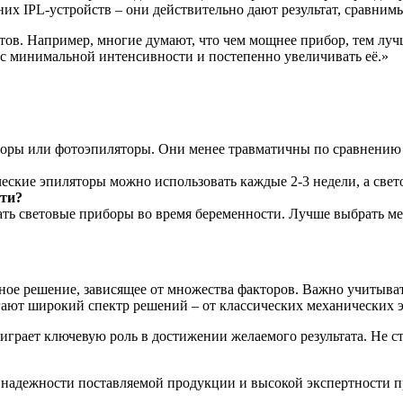
них IPL-устройств – они действительно дают результат, сравни
тов. Например, многие думают, что чем мощнее прибор, тем лучше
 с минимальной интенсивности и постепенно увеличивать её.»
боры или фотоэпиляторы. Они менее травматичны по сравнению
еские эпиляторы можно использовать каждые 2-3 недели, а светов
сти?
ть световые приборы во время беременности. Лучше выбрать м
ьное решение, зависящее от множества факторов. Важно учитыва
ают широкий спектр решений – от классических механических 
 играет ключевую роль в достижении желаемого результата. Не с
 и надежности поставляемой продукции и высокой экспертности 