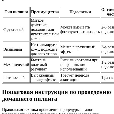
Оптим
Тип пилинга
Преимущества
Недостатки
час
Мягкое
действие,
Может вызывать
2-3 раз
Фруктовый
подходит для
фоточувствительность
недел
чувствительной
кожи
Не травмирует
Менее выраженный
3-4 раз
Энзимный
кожу, подходит
эффект
недел
для всех типов
Быстрый
Риск микротравм при
1-2 раз
Механический
видимый
неправильном
недел
результат
использовании
Выраженный
Требует периода
Ретиноевый
1 раз в
anti-age эффект
адаптации
Пошаговая инструкция по проведению
домашнего пилинга
Правильная техника проведения процедуры – залог