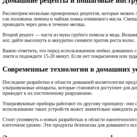
Домашние рецепты и пошаговые инстр
Рассмотрим несколько проверенных рецептов, которые можно л
сок половины лимона и чайная ложка оливкового масла. Смеш
проводить через день в течение месяца.
Второй рецепт — паста из муки грубого помола и меда. Возьми
ног, дайте высохнуть и аккуратно снимите против роста волос
Важно отметить, что перед использованием любых домашних ср
локтя и подождите 15-20 минут. Если нет покраснения или зуда
Современные технологии в домашних у
Последние разработки в области домашней косметологии пред
ультразвуковые аппараты, которые становятся доступнее для 
приводит к их постепенному разрушению.
Ультразвуковые приборы работают по другому принципу: они с
использование таких устройств может значительно замедлить р
Стоит упомянуть о новых разработках в области нанотехнолог
клеточном уровне. Эти продукты безопасны для домашнего исп