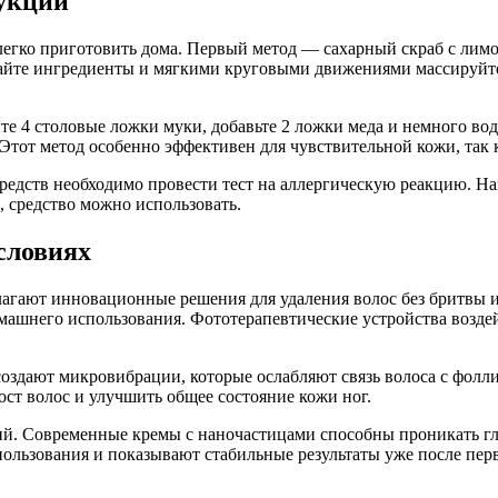
укции
егко приготовить дома. Первый метод — сахарный скраб с лимо
айте ингредиенты и мягкими круговыми движениями массируйте 
те 4 столовые ложки муки, добавьте 2 ложки меда и немного во
. Этот метод особенно эффективен для чувствительной кожи, так
едств необходимо провести тест на аллергическую реакцию. На
, средство можно использовать.
словиях
лагают инновационные решения для удаления волос без бритвы 
домашнего использования. Фототерапевтические устройства возд
оздают микровибрации, которые ослабляют связь волоса с фолл
ост волос и улучшить общее состояние кожи ног.
ий. Современные кремы с наночастицами способны проникать гл
ользования и показывают стабильные результаты уже после пер