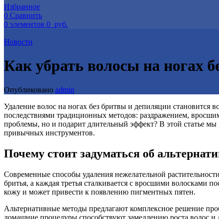
Избранное
0
Сравнить
0
элементов
0
руб.
Новости
Как убрать волосы на ногах 
Опубликовано
admin
Удаление волос на ногах без бритвы и депиляции становится
последствиями традиционных методов: раздражением, вросшими
проблемы, но и подарит длительный эффект? В этой статье мы
привычных инструментов.
Почему стоит задуматься об альтернат
Современные способы удаления нежелательной растительности
бритья, а каждая третья сталкивается с вросшими волосками по
кожу и может привести к появлению пигментных пятен.
Альтернативные методы предлагают комплексное решение проб
домашние процедуры способствуют замедлению роста волос и 