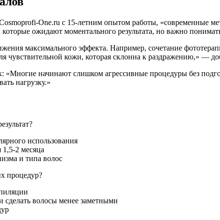
алов
osmoprofi-One.ru с 15-летним опытом работы, «современные мет
и, которые ожидают моментального результата, но важно понимат
ижения максимального эффекта. Например, сочетание фототерап
ля чувствительной кожи, которая склонна к раздражению,» — доб
к: «Многие начинают слишком агрессивные процедуры без подго
ать нагрузку.»
езультат?
лярного использования
 1,5-2 месяца
низма и типа волос
ых процедур?
эпиляции
и сделать волосы менее заметными
дур