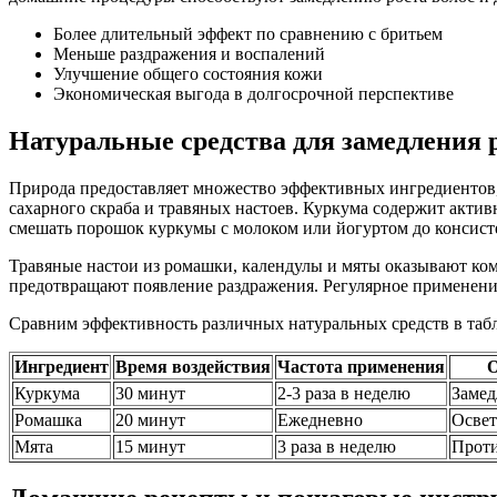
Более длительный эффект по сравнению с бритьем
Меньше раздражения и воспалений
Улучшение общего состояния кожи
Экономическая выгода в долгосрочной перспективе
Натуральные средства для замедления 
Природа предоставляет множество эффективных ингредиентов, 
сахарного скраба и травяных настоев. Куркума содержит актив
смешать порошок куркумы с молоком или йогуртом до консист
Травяные настои из ромашки, календулы и мяты оказывают комп
предотвращают появление раздражения. Регулярное применение
Сравним эффективность различных натуральных средств в таб
Ингредиент
Время воздействия
Частота применения
О
Куркума
30 минут
2-3 раза в неделю
Замед
Ромашка
20 минут
Ежедневно
Освет
Мята
15 минут
3 раза в неделю
Проти