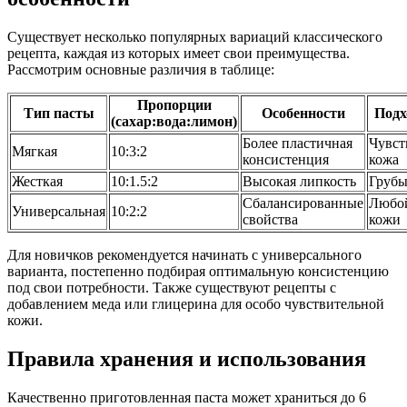
Существует несколько популярных вариаций классического
рецепта, каждая из которых имеет свои преимущества.
Рассмотрим основные различия в таблице:
Пропорции
Тип пасты
Особенности
Подх
(сахар:вода:лимон)
Более пластичная
Чувст
Мягкая
10:3:2
консистенция
кожа
Жесткая
10:1.5:2
Высокая липкость
Грубы
Сбалансированные
Любо
Универсальная
10:2:2
свойства
кожи
Для новичков рекомендуется начинать с универсального
варианта, постепенно подбирая оптимальную консистенцию
под свои потребности. Также существуют рецепты с
добавлением меда или глицерина для особо чувствительной
кожи.
Правила хранения и использования
Качественно приготовленная паста может храниться до 6