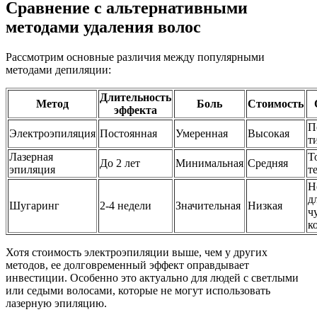
Сравнение с альтернативными
методами удаления волос
Рассмотрим основные различия между популярными
методами депиляции:
Длительность
Метод
Боль
Стоимость
эффекта
П
Электроэпиляция
Постоянная
Умеренная
Высокая
т
Лазерная
Т
До 2 лет
Минимальная
Средняя
эпиляция
т
Н
д
Шугаринг
2-4 недели
Значительная
Низкая
ч
к
Хотя стоимость электроэпиляции выше, чем у других
методов, ее долговременный эффект оправдывает
инвестиции. Особенно это актуально для людей с светлыми
или седыми волосами, которые не могут использовать
лазерную эпиляцию.