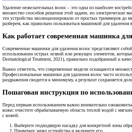
Удаление нежелательных волос – это одна из наиболее востре
множество способов решения этой задачи, но электрические ма
эти устройства эволюционировали от простых триммеров до м
разберем, как правильно пользоваться машинкой для удаления
Как работает современная машинка для
Современные машинки для удаления волос представляют собой
использовании острых лезвий или режущих элементов, которые
Dermatological Treatment, 2021), правильно подобранный и кач
Важно отметить, что современные модели оснащаются множест
Профессиональные машинки для удаления волос часто использу
раздражения сводится к минимуму, а результат сохраняется до
Пошаговая инструкция по использован
Перед первым использованием важно внимательно ознакомиться
кожи: очистите обрабатываемую область теплой водой с мягк
с кожей.
Выберите подходящую насадку для конкретной зоны обр
Проверьте заряд устройства и включите его