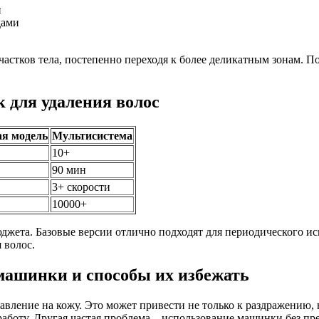
и
дами
астков тела, постепенно переходя к более деликатным зонам. 
 для удаления волос
я модель
Мультисистема
10+
90 мин
3+ скорости
10000+
джета. Базовые версии отлично подходят для периодического и
 волос.
ашинки и способы их избежать
вление на кожу. Это может привести не только к раздражению, 
аботу. Другая частая проблема – использование машинки без пр