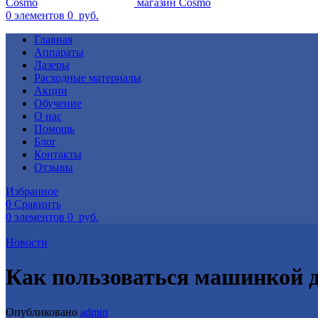
0
элементов
0
руб.
Главная
Аппараты
Лазеры
Расходные материалы
Акции
Обучение
О нас
Помощь
Блог
Контакты
Отзывы
Избранное
0
Сравнить
0
элементов
0
руб.
Новости
Как пользоваться машинкой д
Опубликовано
admin