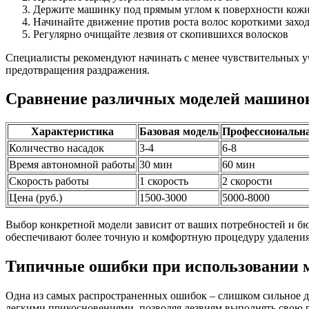
Держите машинку под прямым углом к поверхности кож
Начинайте движение против роста волос короткими захо
Регулярно очищайте лезвия от скопившихся волосков
Специалисты рекомендуют начинать с менее чувствительных уч
предотвращения раздражения.
Сравнение различных моделей машинок
Характеристика
Базовая модель
Профессиональна
Количество насадок
3-4
6-8
Время автономной работы
30 мин
60 мин
Скорость работы
1 скорость
2 скорости
Цена (руб.)
1500-3000
5000-8000
Выбор конкретной модели зависит от ваших потребностей и бю
обеспечивают более точную и комфортную процедуру удаления
Типичные ошибки при использовании м
Одна из самых распространенных ошибок – слишком сильное да
легкими прикосновениями, позволяя лезвиям выполнять свою р