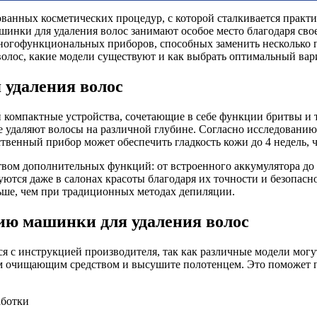
бованных косметических процедур, с которой сталкивается пра
шинки для удаления волос занимают особое место благодаря сво
ногофункциональных приборов, способных заменить несколько 
 волос, какие модели существуют и как выбрать оптимальный вар
 удаления волос
 компактные устройства, сочетающие в себе функции бритвы и 
 удаляют волосы на различной глубине. Согласно исследованию 
ественный прибор может обеспечить гладкость кожи до 4 недель,
вом дополнительных функций: от встроенного аккумулятора до 
ются даже в салонах красоты благодаря их точности и безопасн
льше, чем при традиционных методах депиляции.
ию машинки для удаления волос
 с инструкцией производителя, так как различные модели могу
им очищающим средством и высушите полотенцем. Это поможет п
аботки