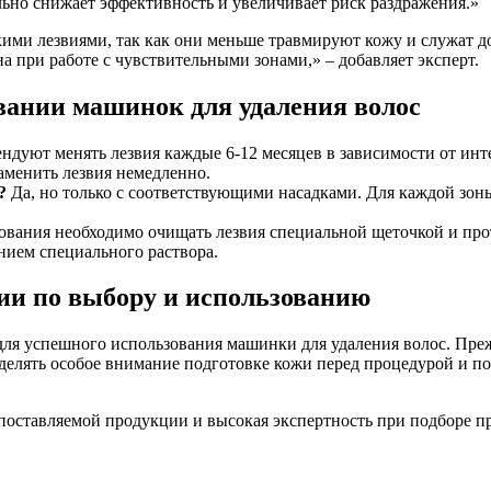
ьно снижает эффективность и увеличивает риск раздражения.»
скими лезвиями, так как они меньше травмируют кожу и служат
 при работе с чувствительными зонами,» – добавляет эксперт.
вании машинок для удаления волос
дуют менять лезвия каждые 6-12 месяцев в зависимости от инт
аменить лезвия немедленно.
?
Да, но только с соответствующими насадками. Для каждой зо
вания необходимо очищать лезвия специальной щеточкой и прот
нием специального раствора.
ии по выбору и использованию
ля успешного использования машинки для удаления волос. Преж
делять особое внимание подготовке кожи перед процедурой и п
ть поставляемой продукции и высокая экспертность при подборе 