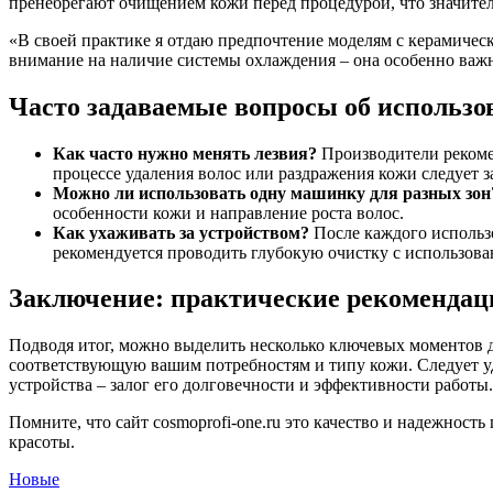
пренебрегают очищением кожи перед процедурой, что значител
«В своей практике я отдаю предпочтение моделям с керамиче
внимание на наличие системы охлаждения – она особенно важна
Часто задаваемые вопросы об использо
Как часто нужно менять лезвия?
Производители рекомен
процессе удаления волос или раздражения кожи следует з
Можно ли использовать одну машинку для разных зон
особенности кожи и направление роста волос.
Как ухаживать за устройством?
После каждого использо
рекомендуется проводить глубокую очистку с использова
Заключение: практические рекомендац
Подводя итог, можно выделить несколько ключевых моментов д
соответствующую вашим потребностям и типу кожи. Следует у
устройства – залог его долговечности и эффективности работы.
Помните, что сайт cosmoprofi-one.ru это качество и надежнос
красоты.
Новые