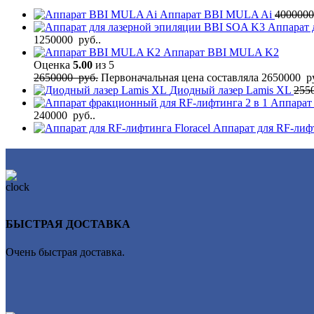
Аппарат BBI MULA Ai
400000
Аппарат 
1250000 руб..
Аппарат BBI MULA K2
Оценка
5.00
из 5
2650000
руб.
Первоначальная цена составляла 2650000 ру
Диодный лазер Lamis XL
255
Аппарат
240000 руб..
Аппарат для RF-лифт
БЫСТРАЯ ДОСТАВКА
Очень быстрая доставка.