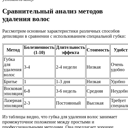
Сравнительный анализ методов
удаления волос
Рассмотрим основные характеристики различных способов
депиляции в сравнении с использованием специальной губки:
Болезненность
Длительность
Метод
Стоимость
Удобст
(1-10)
эффекта
Губка
для
Очень
3-4
2-4 недели
Низкая
удаления
удобно
волос
Бритье
1
1-3 дня
Низкая
Удобно
Восковая
6-8
3-6 недель
Средняя
Неудобн
эпиляция
Лазерная
Требует
2-3
Постоянный
Высокая
эпиляция
специал
Из таблицы видно, что губка для удаления волос занимает
промежуточное положение между простыми и
профессиональными методами. Она предлагает хорошее