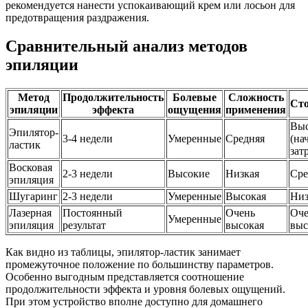
рекомендуется нанести успокаивающий крем или лосьон для
предотвращения раздражения.
Сравнительный анализ методов
эпиляции
Метод
Продолжительность
Болевые
Сложность
Ст
эпиляции
эффекта
ощущения
применения
Выс
Эпилятор-
3-4 недели
Умеренные
Средняя
(на
ластик
зат
Восковая
2-3 недели
Высокие
Низкая
Сре
эпиляция
Шугаринг
2-3 недели
Умеренные
Высокая
Низ
Лазерная
Постоянный
Очень
Оче
Умеренные
эпиляция
результат
высокая
выс
Как видно из таблицы, эпилятор-ластик занимает
промежуточное положение по большинству параметров.
Особенно выгодным представляется соотношение
продолжительности эффекта и уровня болевых ощущений.
При этом устройство вполне доступно для домашнего