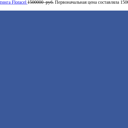
инга Flоrасеl
1500000
руб.
Первоначальная цена составляла 150