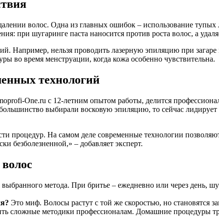
ствия
алении волос. Одна из главных ошибок – использование тупых 
я: при шугаринге паста наносится против роста волос, а удаляе
й. Например, нельзя проводить лазерную эпиляцию при загаре и
уры во время менструации, когда кожа особенно чувствительна.
менных технологий
oprofi-One.ru с 12-летним опытом работы, делится профессион
большинство выбирали восковую эпиляцию, то сейчас лидирует 
ости процедур. На самом деле современные технологии позволя
ки безболезненной,» – добавляет эксперт.
 волос
 выбранного метода. При бритье – ежедневно или через день, шу
ия?
Это миф. Волосы растут с той же скоростью, но становятся з
ить сложные методики профессионалам. Домашние процедуры тр