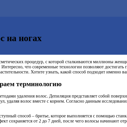
с на ногах
осметических процедур, с которой сталкиваются миллионы женщи
. Интересно, что современные технологии позволяют достигать г
астительности. Хотите узнать, какой способ подходит именно в
ираем терминологию
одами удаления волос. Депиляция представляет собой поверхнос
ул, удаляя волос вместе с корнем. Согласно данным исследован
упный способ – бритье, которое выполняется с помощью станка
кт сохраняется от 2 до 7 дней, после чего волосы начинают отра