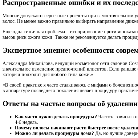
Распространенные ошибки и их послед
Многие допускают серьезные просчеты при самостоятельном уд
волос. Не менее важно правильно выбирать направление движени
Еще одна типичная проблема – игнорирование противопоказани
высок риск ожога кожи. Также не рекомендуется делать процед
Экспертное мнение: особенности совре
Александра Михайлова, ведущий косметолог сети салонов Cosm
значительное изменение предпочтений клиентов. Если раньше 
который подходит для любого типа кожи.»
«В своей практике я часто сталкиваюсь с мифами о болезненн
в аппаратуре последнего поколения делает процедуру практичес
Ответы на частые вопросы об удалении
Как часто нужно делать процедуры?
Частота зависит от
4-6 недель.
Почему волосы начинают расти быстрее после удален
Можно ли делать процедуры дома?
Да, но лучше довер