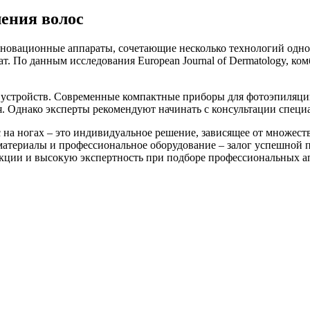
ения волос
инновационные аппараты, сочетающие несколько технологий одн
т. По данным исследования European Journal of Dermatology, 
х устройств. Современные компактные приборы для фотоэпиляц
я. Однако эксперты рекомендуют начинать с консультации специ
с на ногах – это индивидуальное решение, зависящее от множес
материалы и профессиональное оборудование – залог успешной п
укции и высокую экспертность при подборе профессиональных ап