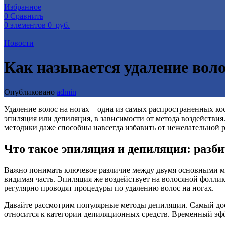
Избранное
0
Сравнить
0
элементов
0
руб.
Новости
Как называется удаление воло
Опубликовано
admin
Удаление волос на ногах – одна из самых распространенных к
эпиляция или депиляция, в зависимости от метода воздействия
методики даже способны навсегда избавить от нежелательной р
Что такое эпиляция и депиляция: разб
Важно понимать ключевое различие между двумя основными мет
видимая часть. Эпиляция же воздействует на волосяной фоллик
регулярно проводят процедуры по удалению волос на ногах.
Давайте рассмотрим популярные методы депиляции. Самый дост
относится к категории депиляционных средств. Временный эффе