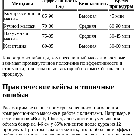
Эффективность
Время
Методика
Безопасность
(%)
процедуры
Компрессионный
85-90
Высокая
45 мин
массаж
Ручной массаж
70-80
Средняя
60-90 мин
Вакуумный
75-85
Средняя
30-45 мин
массаж
Кавитация
80-85
Высокая
30-60 мин
Как видно из таблицы, компрессионный массаж в костюме
занимает промежуточное положение по эффективности и
стоимости, при этом оставаясь одной из самых безопасных
процедур.
Практические кейсы и типичные
ошибки
Рассмотрим реальные примеры успешного применения
компрессионного массажа в работе с клиентами. Например, в
сети салонов «Beauty Line» удалось достичь уменьшения
объема бедер на 4-6 см у 85% клиентов после курса из 12
процедур. При этом важно отметить, что наибольший эффект
наблюдался у тех, кто сочетал массаж с правильным питанием