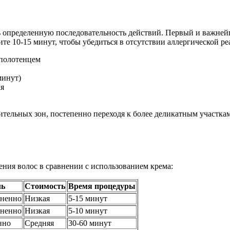
 определенную последовательность действий. Первый и важнейши
те 10-15 минут, чтобы убедиться в отсутствии аллергической ре
 полотенцем
минут)
ля
ельных зон, постепенно переходя к более деликатным участкам.
ния волос в сравнении с использованием крема:
ль
Стоимость
Время процедуры
зненно
Низкая
5-15 минут
зненно
Низкая
5-10 минут
нно
Средняя
30-60 минут