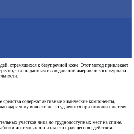
ей, стремящихся к безупречной коже. Этот метод привлекает
тересно, что по данным исследований американского журнала
ельности.
ые средства содержат активные химические компоненты,
благодаря чему волоски легко удаляются при помощи шпателя
ительных участков лица до труднодоступных мест на спине.
работки интимных зон из-за его щадящего воздействия.