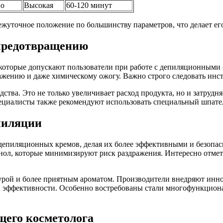
но
Высокая
60-120 минут
межуточное положение по большинству параметров, что делает е
 предотвращению
оторые допускают пользователи при работе с депиляционными 
ажению и даже химическому ожогу. Важно строго следовать инс
дства. Это не только увеличивает расход продукта, но и затрудн
пециалисты также рекомендуют использовать специальный шпател
пиляции
епиляционных кремов, делая их более эффективными и безопас
енол, которые минимизируют риск раздражения. Интересно отмет
урой и более приятным ароматом. Производители внедряют инн
ери эффективности. Особенно востребованы стали многофункцион
щего косметолога