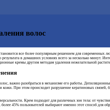
аления волос
тановится все более популярным решением для современных люд
о результата в домашних условиях всего за несколько минут. Ин
яционные кремы другим методам удаления нежелательной растит
енения
волос, важно разобраться в механизме его работы. Депиляционн
ти кожи. При этом происходит разрушение кератиновых связей, 
ерсальности. Крем подходит для различных зон тела: от чувств
r, более 45% пользователей выбирают именно этот способ для об