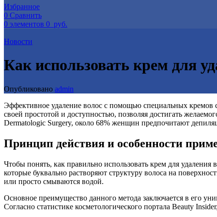
Избранное
0
Сравнить
0
элементов
0
руб.
Новости
Как использовать крем для уд
Опубликовано
admin
Эффективное удаление волос с помощью специальных кремов с
своей простотой и доступностью, позволяя достигать желаемог
Dermatologic Surgery, около 68% женщин предпочитают депил
Принцип действия и особенности прим
Чтобы понять, как правильно использовать крем для удаления 
которые буквально растворяют структуру волоса на поверхнос
или просто смываются водой.
Основное преимущество данного метода заключается в его унив
Согласно статистике косметологического портала Beauty Inside