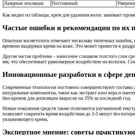
Лазерная эпиляция
Постоянный
Умерен
Как видно из таблицы, крем для удаления волос занимает про
Частые ошибки и рекомендации по их
Опытные косметологи отмечают несколько типичных ошибок, к
времени выдержки крема на коже. Это может привести к раздр
Другая частая проблема – нанесение слишком толстого слоя сре
мм, что обеспечивает равномерное воздействие на волоски. С
Инновационные разработки в сфере де
Современные технологии постоянно совершенствуют составы д
натуральные компоненты, такие как экстракт алоэ вера и пант
био-кремов для депиляции выросли на 35% за последний год.
Новые поколения средств также отличаются улучшенной текст
позволяет сократить время воздействия до 3-5 минут без пот
увлажняющего крема.
Экспертное мнение: советы практикую