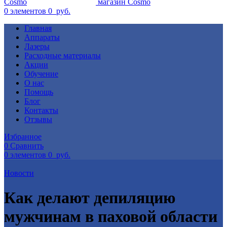
0
элементов
0
руб.
Главная
Аппараты
Лазеры
Расходные материалы
Акции
Обучение
О нас
Помощь
Блог
Контакты
Отзывы
Избранное
0
Сравнить
0
элементов
0
руб.
Новости
Как делают депиляцию
мужчинам в паховой области