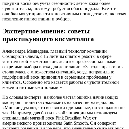
покупки воска без учета сезонности: летом кожа более
чувствительна, поэтому требует особого подхода. Все эти
ошибки могут привести к негативным последствиям, включая
появление пигментации и рубцов.
Экспертное мнение: советы
практикующего косметолога
Александра Медведева, главный технолог компании
Cosmoprofi-One.ru, с 15-летним опытом работы в сфере
эстетической косметологии, делится профессиональными
секретами выбора воска для депиляции. «За годы практики я
столкнулась с множеством ситуаций, когда неправильно
подобранный воск приводил к серьезным проблемам у
клиентов. Особенно это касается работы с чувствительной
кожей и интимными зонами.»
По словам эксперта, наиболее частая ошибка начинающих
мастеров – попытка сэкономить на качестве материалов.
«Многие думают, что все воски одинаковые, но это далеко не
так. Например, для бразильской эпиляции мы используем
специальный мягкий воск Pink Brazilian Wax от
американского производителя Satin Smooth. Он содержит
экстракт ромашки и алоэ вера, что значительно снижает риск