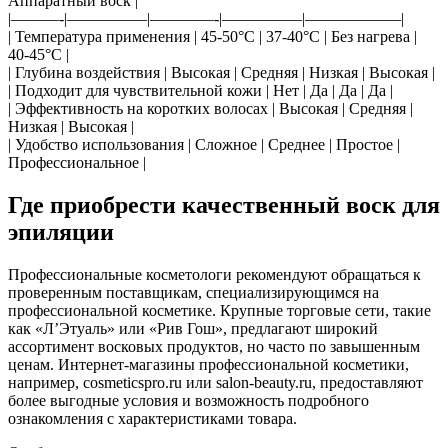
Аппаратный воск |
|———-|—————|————-|—————|——————|
| Температура применения | 45-50°C | 37-40°C | Без нагрева |
40-45°C |
| Глубина воздействия | Высокая | Средняя | Низкая | Высокая |
| Подходит для чувствительной кожи | Нет | Да | Да | Да |
| Эффективность на коротких волосах | Высокая | Средняя |
Низкая | Высокая |
| Удобство использования | Сложное | Среднее | Простое |
Профессиональное |
Где приобрести качественный воск для
эпиляции
Профессиональные косметологи рекомендуют обращаться к
проверенным поставщикам, специализирующимся на
профессиональной косметике. Крупные торговые сети, такие
как «Л’Этуаль» или «Рив Гош», предлагают широкий
ассортимент восковых продуктов, но часто по завышенным
ценам. Интернет-магазины профессиональной косметики,
например, cosmeticspro.ru или salon-beauty.ru, предоставляют
более выгодные условия и возможность подробного
ознакомления с характеристиками товара.