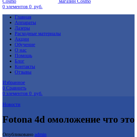
0
элементов
0
руб.
Главная
Аппараты
Лазеры
Расходные материалы
Акции
Обучение
О нас
Помощь
Блог
Контакты
Отзывы
Избранное
0
Сравнить
0
элементов
0
руб.
Новости
Fotona 4d омоложение что это
Опубликовано
admin