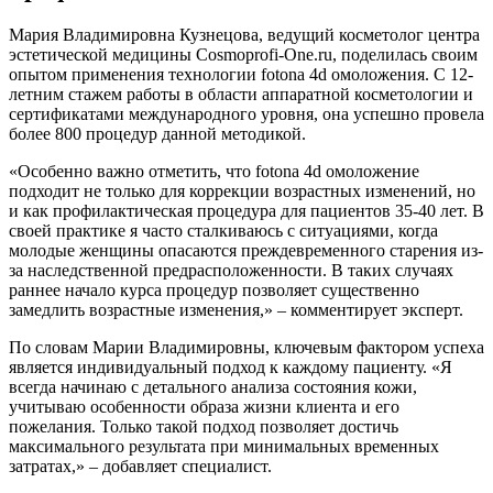
Мария Владимировна Кузнецова, ведущий косметолог центра
эстетической медицины Cosmoprofi-One.ru, поделилась своим
опытом применения технологии fotona 4d омоложения. С 12-
летним стажем работы в области аппаратной косметологии и
сертификатами международного уровня, она успешно провела
более 800 процедур данной методикой.
«Особенно важно отметить, что fotona 4d омоложение
подходит не только для коррекции возрастных изменений, но
и как профилактическая процедура для пациентов 35-40 лет. В
своей практике я часто сталкиваюсь с ситуациями, когда
молодые женщины опасаются преждевременного старения из-
за наследственной предрасположенности. В таких случаях
раннее начало курса процедур позволяет существенно
замедлить возрастные изменения,» – комментирует эксперт.
По словам Марии Владимировны, ключевым фактором успеха
является индивидуальный подход к каждому пациенту. «Я
всегда начинаю с детального анализа состояния кожи,
учитываю особенности образа жизни клиента и его
пожелания. Только такой подход позволяет достичь
максимального результата при минимальных временных
затратах,» – добавляет специалист.