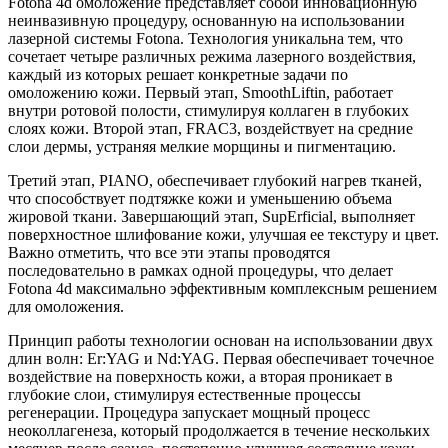
Fotona 4d омоложение представляет собой инновационную
неинвазивную процедуру, основанную на использовании
лазерной системы Fotona. Технология уникальна тем, что
сочетает четыре различных режима лазерного воздействия,
каждый из которых решает конкретные задачи по
омоложению кожи. Первый этап, SmoothLiftin, работает
внутри ротовой полости, стимулируя коллаген в глубоких
слоях кожи. Второй этап, FRAC3, воздействует на средние
слои дермы, устраняя мелкие морщины и пигментацию.
Третий этап, PIANO, обеспечивает глубокий нагрев тканей,
что способствует подтяжке кожи и уменьшению объема
жировой ткани. Завершающий этап, SupErficial, выполняет
поверхностное шлифование кожи, улучшая ее текстуру и цвет.
Важно отметить, что все эти этапы проводятся
последовательно в рамках одной процедуры, что делает
Fotona 4d максимально эффективным комплексным решением
для омоложения.
Принцип работы технологии основан на использовании двух
длин волн: Er:YAG и Nd:YAG. Первая обеспечивает точечное
воздействие на поверхность кожи, а вторая проникает в
глубокие слои, стимулируя естественные процессы
регенерации. Процедура запускает мощный процесс
неоколлагенеза, который продолжается в течение нескольких