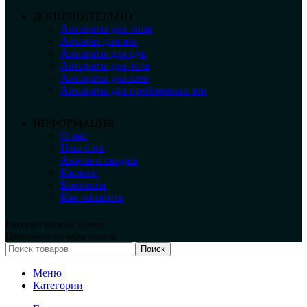
ДОПОЛНИТЕЛЬНО
Аппараты для лица
Аппарат для ног
Аппараты для рук
Аппараты для тела
Аппараты для шеи
Аппараты для проблемных зон
ИНФОРМАЦИЯ
О нас
Наш блог
Акции и скидки
Каталог
Контакты
Как оплатить
Интернет магазин Cosmo
Принимаем все виды оплаты.
Поиск
Меню
Категории