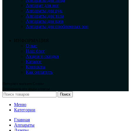
Аппараты для лица
Аппарат для ног
Аппараты для рук
Аппараты для тела
Аппараты для шеи
Аппараты для проблемных зон
ИНФОРМАЦИЯ
О нас
Наш блог
Акции и скидки
Каталог
Контакты
Как оплатить
Интернет магазин Cosmo
Принимаем все виды оплаты.
Поиск
Меню
Категории
Главная
Аппараты
Лазеры