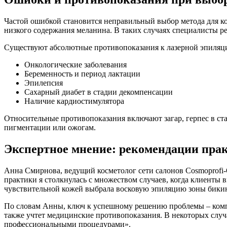
Частой ошибкой становится неправильный выбор метода для ко
низкого содержания меланина. В таких случаях специалисты 
Существуют абсолютные противопоказания к лазерной эпиляц
Онкологические заболевания
Беременность и период лактации
Эпилепсия
Сахарный диабет в стадии декомпенсации
Наличие кардиостимулятора
Относительные противопоказания включают загар, герпес в ст
пигментации или ожогам.
Экспертное мнение: рекомендации пра
Анна Смирнова, ведущий косметолог сети салонов Cosmoprofi-
практики я столкнулась с множеством случаев, когда клиенты
чувствительной кожей выбрала восковую эпиляцию зоны бикин
По словам Анны, ключ к успешному решению проблемы – компле
также учтет медицинские противопоказания. В некоторых случ
профессиональными процедурами».