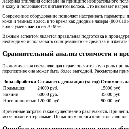
Лазерная эпиляция основана на принципе избирательного пог
в кожу и поглощаются пигментом волоса. Это вызывает нагре
Современное оборудование позволяет настраивать параметры п
кожи и темных волос, в то время как диодные лазеры (800-810
волос уменьшается на 70-90%.
Важным аспектом является правильная подготовка к процедуре. 
необходимо использовать солнцезащитные средства и избегать
Сравнительный анализ стоимости и вр
Экономическая составляющая играет значительную роль при выб
перспективе она может быть более выгодной. Рассмотрим прим
Зона обработки
Стоимость депиляции (за год)
Стоимость ла
Подмышки
24000 руб.
15000 руб.
Бикини
60000 руб.
35000 руб.
Ноги полностью
120000 руб.
80000 руб.
Временные затраты также существенно различаются. При депиля
месячными интервалами. По данным опроса клиентов салонов к
Ошибки и противопоказания при выбор