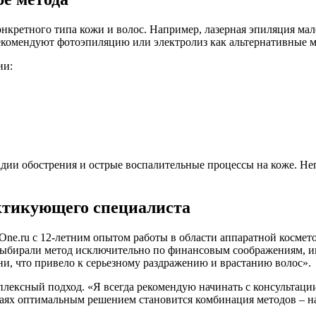
нкретного типа кожи и волос. Например, лазерная эпиляция мал
рекомендуют фотоэпиляцию или электролиз как альтернативные 
ии:
адии обострения и острые воспалительные процессы на коже. Н
ктикующего специалиста
One.ru с 12-летним опытом работы в области аппаратной косме
 выбирали метод исключительно по финансовым соображениям, и
и, что привело к серьезному раздражению и врастанию волос».
ксный подход. «Я всегда рекомендую начинать с консультации 
аях оптимальным решением становится комбинация методов – на