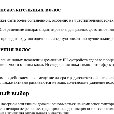
 нежелательных волос
жет быть более болезненной, особенно на чувствительных зона
Современные аппараты адаптированы для разных фототипов, но 
роводить круглогодично, а лазерную эпиляцию лучше планирова
ения волос
явление новых поколений домашних IPL-устройств сделало проц
висимости от типа кожи. Исследования показывают, что эффект
воздействием – совмещение лазера с радиочастотной энергией.
ы. Также активно развиваются методы, сочетающие удаление во
ьный выбор
и лазерной эпиляцией должен основываться на комплексе фактор
рое и недорогое решение, традиционная депиляция остается опти
рная эпиляция оправдывает инвестиции.