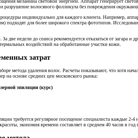
лощения меланина световой энергией. Аппарат генерирует свет
в и разрушение волосяного фолликула без повреждения окружаю
роцедуры индивидуально для каждого клиента. Например, аппара
 нм) подходят для более широкого спектра фототипов. Исследова
За две недели до сеанса рекомендуется отказаться от загара и 
 термальных воздействий на обработанные участки кожи.
еменных затрат
оре метода удаления волос. Расчеты показывают, что хотя нача
ер на основе средних цен московского рынка:
зерной эпиляции (курс)
ции требуется регулярное посещение специалиста каждые 2-4 не
расоты, экономия времени составляет в среднем 40 часов в год
е метода