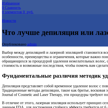
Избранное
0
Сравнить
0
элементов
0
руб.
Новости
Что лучше депиляция или лаз
Опубликовано
admin
Выбор между депиляцией и лазерной эпиляцией становится вс
особенности, преимущества и ограничения, которые важно пон
обращающихся за процедурой удаления нежелательных волос, с
стоимость и возможные последствия, чтобы помочь вам сделат
Фундаментальные различия методик уд
Депиляция представляет собой временное удаление волос с пов
Традиционные методы депиляции, такие как бритье, восковая 
Journal of Cosmetic and Laser Therapy, эти процедуры требуют 
В отличие от этого, лазерная эпиляция использует принцип се
данным FDA, для достижения стойкого эффекта требуется от 6 до