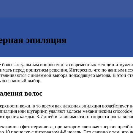
ерная эпиляция
е более актуальным вопросом для современных женщин и мужчин
имать перед принятием решения. Интересно, что по данным иссл
талкиваются с дилеммой выбора подходящего метода. В этой ста
ь осознанный выбор.
аления волос
ерхности кожи, в то время как лазерная эпиляция воздействует 
эпиляция или шугаринг, удаляют волосы механическим способом,
повторения каждые 3-7 дней в зависимости от скорости роста воло
лективного фототермолиза, при котором световая энергия преоб
 10 процедур с интервалом 4-8 недель. Это связано с тем, что л