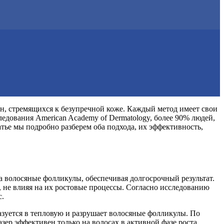
, стремящихся к безупречной коже. Каждый метод имеет свои
едования American Academy of Dermatology, более 90% людей,
тье мы подробно разберем оба подхода, их эффективность,
на волосяные фолликулы, обеспечивая долгосрочный результат.
 не влияя на их ростовые процессы. Согласно исследованию
с.
разуется в тепловую и разрушает волосяные фолликулы. По
азер эффективен только на волосах в активной фазе роста.