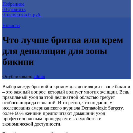
Избранное
0
Сравнить
0
элементов
0
руб.
Новости
Что лучше бритва или крем
для депиляции для зоны
бикини
Опубликовано
admin
Выбор между бритвой и кремом для депиляции в зоне бикини
– это важный вопрос, который волнует многих женщин. Ведь
правильный уход за этой деликатной областью требует
особого подхода и знаний. Интересно, что по данным
исследования американского журнала Dermatologic Surgery,
более 60% женщин предпочитают домашний уход
профессиональным процедурам из-за удобства и
экономической доступности.