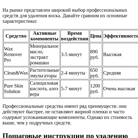
На рынке представлен широкий выбор профессиональных
средств для удаления воска. Давайте сравним их основные
характеристики:
Активные
Время
Средство
Цена
Эффективност
компоненты
воздействия
Минеральное
Wax
масло,
890
Remover
3-5 минут
Высокая
экстракт
руб.
Pro
ромашки
Растительные
650
Clean&Wax
2-4 минуты
Средняя
эмульгаторы
руб.
Салициловая
Pure Skin
1200
кислота, алоэ
5-7 минут
Очень высокая
Solution
руб.
вера
Профессиональные средства имеют ряд преимуществ: они
действуют быстрее, не оставляют жирной пленки и часто
содержат успокаивающие компоненты. Однако их стоимость
выше, чем у подручных средств.
Пошаговые инструкции по удалению