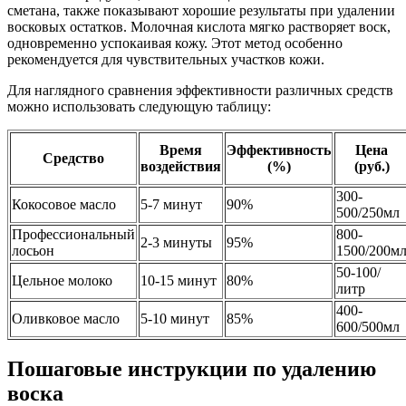
сметана, также показывают хорошие результаты при удалении
восковых остатков. Молочная кислота мягко растворяет воск,
одновременно успокаивая кожу. Этот метод особенно
рекомендуется для чувствительных участков кожи.
Для наглядного сравнения эффективности различных средств
можно использовать следующую таблицу:
Время
Эффективность
Цена
Средство
воздействия
(%)
(руб.)
300-
Кокосовое масло
5-7 минут
90%
500/250мл
Профессиональный
800-
2-3 минуты
95%
лосьон
1500/200м
50-100/
Цельное молоко
10-15 минут
80%
литр
400-
Оливковое масло
5-10 минут
85%
600/500мл
Пошаговые инструкции по удалению
воска