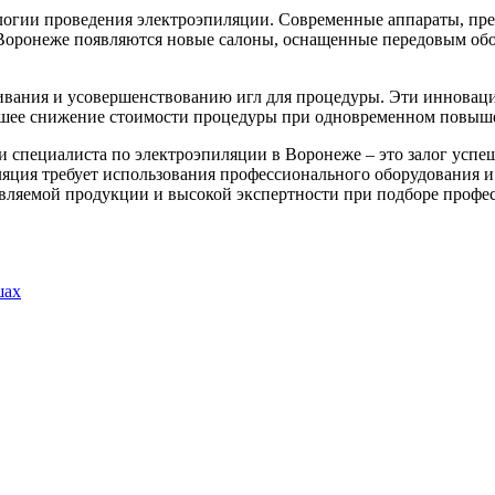
логии проведения электроэпиляции. Современные аппараты, пре
Воронеже появляются новые салоны, оснащенные передовым обор
ливания и усовершенствованию игл для процедуры. Эти инновац
шее снижение стоимости процедуры при одновременном повышен
 специалиста по электроэпиляции в Воронеже – это залог успеш
иляция требует использования профессионального оборудования и
тавляемой продукции и высокой экспертности при подборе профес
шах