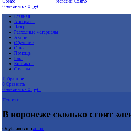
0
элементов
0
руб.
Главная
Аппараты
Лазеры
Расходные материалы
Акции
Обучение
О нас
Помощь
Блог
Контакты
Отзывы
Избранное
0
Сравнить
0
элементов
0
руб.
Новости
В воронеже сколько стоит эле
Опубликовано
admin