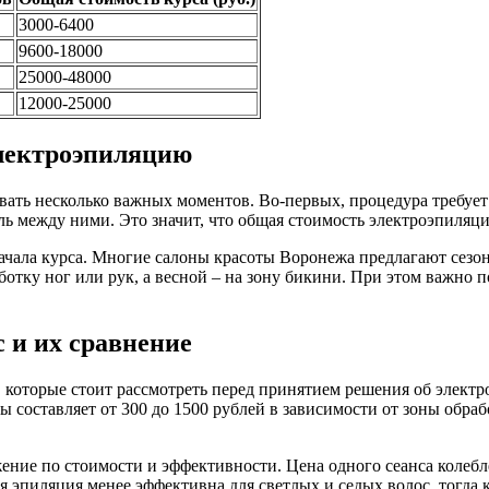
3000-6400
9600-18000
25000-48000
12000-25000
электроэпиляцию
ть несколько важных моментов. Во-первых, процедура требует 
ль между ними. Это значит, что общая стоимость электроэпиляц
начала курса. Многие салоны красоты Воронежа предлагают сез
тку ног или рук, а весной – на зону бикини. При этом важно п
 и их сравнение
, которые стоит рассмотреть перед принятием решения об элект
составляет от 300 до 1500 рублей в зависимости от зоны обрабо
ие по стоимости и эффективности. Цена одного сеанса колеблет
ная эпиляция менее эффективна для светлых и седых волос, тогд