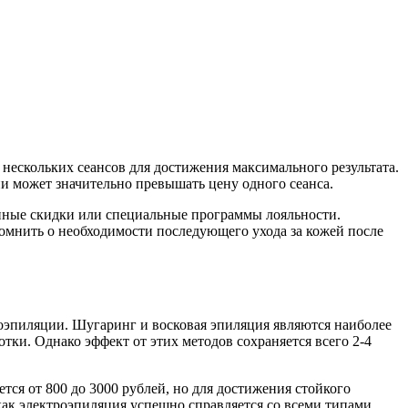
нескольких сеансов для достижения максимального результата.
ии может значительно превышать цену одного сеанса.
онные скидки или специальные программы лояльности.
омнить о необходимости последующего ухода за кожей после
роэпиляции. Шугаринг и восковая эпиляция являются наиболее
тки. Однако эффект от этих методов сохраняется всего 2-4
ся от 800 до 3000 рублей, но для достижения стойкого
а как электроэпиляция успешно справляется со всеми типами