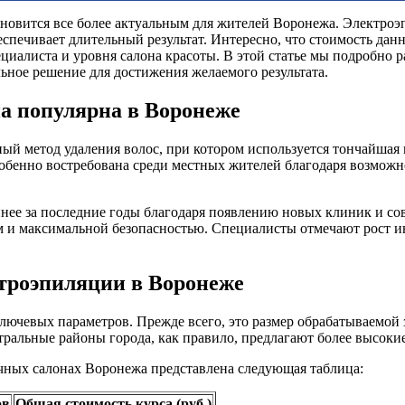
новится все более актуальным для жителей Воронежа. Электроэ
спечивает длительный результат. Интересно, что стоимость дан
иалиста и уровня салона красоты. В этой статье мы подробно ра
ное решение для достижения желаемого результата.
на популярна в Воронеже
й метод удаления волос, при котором используется тончайшая и
обенно востребована среди местных жителей благодаря возможно
упнее за последние годы благодаря появлению новых клиник и 
и максимальной безопасностью. Специалисты отмечают рост инт
троэпиляции в Воронеже
лючевых параметров. Прежде всего, это размер обрабатываемой
тральные районы города, как правило, предлагают более высок
чных салонах Воронежа представлена следующая таблица:
ов
Общая стоимость курса (руб.)