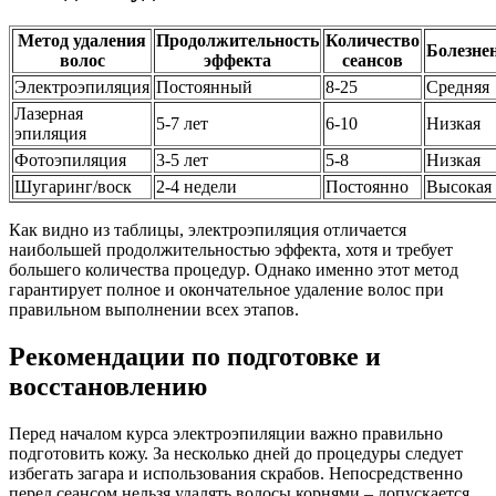
Метод удаления
Продолжительность
Количество
Болезне
волос
эффекта
сеансов
Электроэпиляция
Постоянный
8-25
Средняя
Лазерная
5-7 лет
6-10
Низкая
эпиляция
Фотоэпиляция
3-5 лет
5-8
Низкая
Шугаринг/воск
2-4 недели
Постоянно
Высокая
Как видно из таблицы, электроэпиляция отличается
наибольшей продолжительностью эффекта, хотя и требует
большего количества процедур. Однако именно этот метод
гарантирует полное и окончательное удаление волос при
правильном выполнении всех этапов.
Рекомендации по подготовке и
восстановлению
Перед началом курса электроэпиляции важно правильно
подготовить кожу. За несколько дней до процедуры следует
избегать загара и использования скрабов. Непосредственно
перед сеансом нельзя удалять волосы корнями – допускается