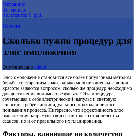
Избранное
0
Сравнить
0
элементов
0
руб.
Новости
Сколько нужно процедур для
элос омоложения
Опубликовано
admin
Элос омоложение становится все более популярным методом
борьбы со старением кожи, однако многие клиенты салонов
красоты задаются вопросом: сколько же процедур необходимо
для достижения видимого результата? Эта процедура,
сочетающая в себе электрический импульс и световую
энергию, требует индивидуального подхода и четкого
понимания процесса. Интересно, что эффективность элос
омоложения напрямую зависит не только от количества
сеансов, но и от правильного их планирования.
Факторы, влияющие на количество