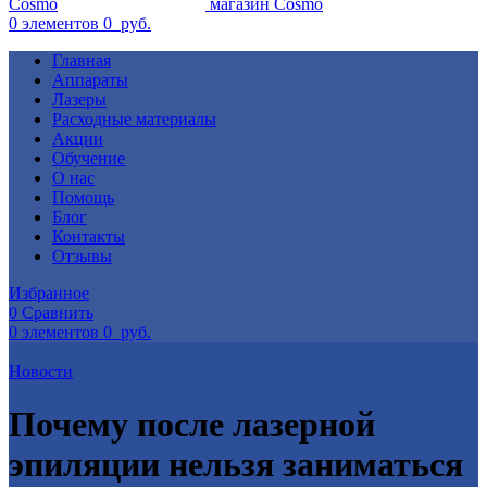
0
элементов
0
руб.
Главная
Аппараты
Лазеры
Расходные материалы
Акции
Обучение
О нас
Помощь
Блог
Контакты
Отзывы
Избранное
0
Сравнить
0
элементов
0
руб.
Новости
Почему после лазерной
эпиляции нельзя заниматься