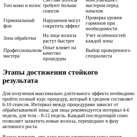
Тип кожи и волос
требуют больше
мастером перед
сеансов
началом
Проверка уровня
Гормональный
Нарушения могут
гормонов при
фон
сократить эффект
необходимости
На лице волосы
Учет особенностей
Зона обработки
растут быстрее
каждой зоны
Опыт влияет на
Профессионализм
Выбор проверенного
качество
мастера
специалиста
процедуры
Этапы достижения стойкого
результата
Для получения максимально длительного эффекта необходимо
пройти полный курс процедур, который в среднем составляет
6-10 сеансов. Интервал между процедурами зависит от
обрабатываемой зоны: для лица рекомендуется интервал 4-6
недель, для тела – 8-12 недель. Каждый последующий сеанс
позволяет захватить новые волосы, перешедшие в фазу
активного роста.
Важно помнить, что даже после завершения курса могут