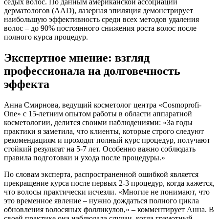
седых волос. По данным американской ассоциации
дерматологов (AAD), лазерная эпиляция демонстрирует
наибольшую эффективность среди всех методов удаления
волос – до 90% постоянного снижения роста волос после
полного курса процедур.
Экспертное мнение: взгляд
профессионала на долговечность
эффекта
Анна Смирнова, ведущий косметолог центра «Cosmoprofi-
One» с 15-летним опытом работы в области аппаратной
косметологии, делится своими наблюдениями: «За годы
практики я заметила, что клиенты, которые строго следуют
рекомендациям и проходят полный курс процедур, получают
стойкий результат на 5-7 лет. Особенно важно соблюдать
правила подготовки и ухода после процедуры.»
По словам эксперта, распространенной ошибкой является
прекращение курса после первых 2-3 процедур, когда кажется,
что волосы практически исчезли. «Многие не понимают, что
это временное явление – нужно дождаться полного цикла
обновления волосяных фолликулов,» – комментирует Анна. В
своей практике она наблюдала случаи, когда грамотный