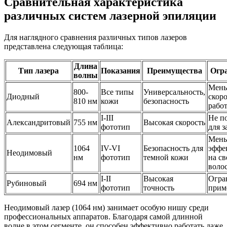
Сравнительная характеристика
различных систем лазерной эпиляции
Для наглядного сравнения различных типов лазеров
представлена следующая таблица:
Длина
Тип лазера
Показания
Преимущества
Огр
волны
Мень
800-
Все типы
Универсальность,
Диодный
скоро
810 нм
кожи
безопасность
рабо
I-III
Не п
Александритовый
755 нм
Высокая скорость
фототип
для з
Мень
1064
IV-VI
Безопасность для
эффе
Неодимовый
нм
фототип
темной кожи
на с
воло
I-II
Высокая
Огра
Рубиновый
694 нм
фототип
точность
прим
Неодимовый лазер (1064 нм) занимает особую нишу среди
профессиональных аппаратов. Благодаря самой длинной
волне в этом сегменте, он способен эффективно работать даже