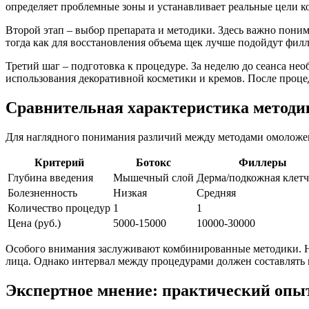
определяет проблемные зоны и устанавливает реальные цели к
Второй этап – выбор препарата и методики. Здесь важно поним
тогда как для восстановления объема щек лучше подойдут фил
Третий шаг – подготовка к процедуре. За неделю до сеанса нео
использования декоративной косметики и кремов. После проце
Сравнительная характеристика методи
Для наглядного понимания различий между методами омоложе
Критерий
Ботокс
Филлеры
Глубина введения
Мышечный слой
Дерма/подкожная клетч
Болезненность
Низкая
Средняя
Количество процедур
1
1
Цена (руб.)
5000-15000
10000-30000
Особого внимания заслуживают комбинированные методики. На
лица. Однако интервал между процедурами должен составлять н
Экспертное мнение: практический опы