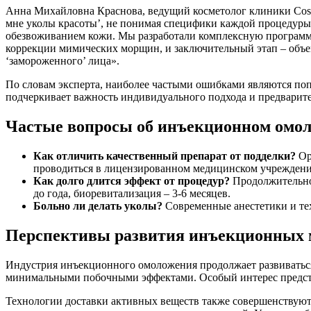
Анна Михайловна Краснова, ведущий косметолог клиники Cosm
мне уколы красоты’, не понимая специфики каждой процедуры
обезвоживанием кожи. Мы разработали комплексную программу,
коррекции мимических морщин, и заключительный этап – объе
‘замороженного’ лица».
По словам эксперта, наиболее частыми ошибками являются по
подчеркивает важность индивидуального подхода и предварит
Частые вопросы об инъекционном омо
Как отличить качественный препарат от подделки?
Ор
проводиться в лицензированном медицинском учреждени
Как долго длится эффект от процедур?
Продолжительнос
до года, биоревитализация – 3-6 месяцев.
Больно ли делать уколы?
Современные анестетики и те
Перспективы развития инъекционных 
Индустрия инъекционного омоложения продолжает развиваться
минимальными побочными эффектами. Особый интерес предста
Технологии доставки активных веществ также совершенствуют