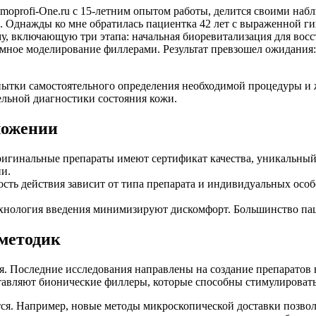
oprofi-One.ru с 15-летним опытом работы, делится своими набл
. Однажды ко мне обратилась пациентка 42 лет с выраженной 
 включающую три этапа: начальная биоревитализация для восст
мное моделирование филлерами. Результат превзошел ожидания:
пытки самостоятельного определения необходимой процедуры и
ельной диагностики состояния кожи.
ложении
игинальные препараты имеют сертификат качества, уникальный
и.
ть действия зависит от типа препарата и индивидуальных особе
хнология введения минимизируют дискомфорт. Большинство па
методик
. Последние исследования направлены на создание препаратов 
вляют бионические филлеры, которые способны стимулировать 
ся. Например, новые методы микроскопической доставки позвол