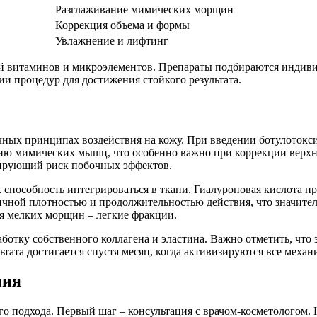
Разглаживание мимических морщин
Коррекция объема и формы
Увлажнение и лифтинг
й витаминов и микроэлементов. Препараты подбираются индивиду
и процедур для достижения стойкого результата.
ных принципах воздействия на кожу. При введении ботулотокс
ию мимических мышц, что особенно важно при коррекции верхне
ирующий риск побочных эффектов.
способность интегрироваться в ткани. Гиалуроновая кислота пр
ичной плотностью и продолжительностью действия, что значите
ля мелких морщин – легкие фракции.
отку собственного коллагена и эластина. Важно отметить, что 
ьтата достигается спустя месяц, когда активизируются все меха
ния
 подхода. Первый шаг – консультация с врачом-косметологом. Н