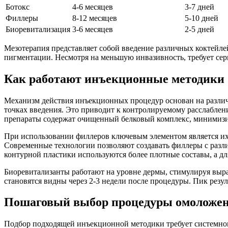
Ботокс
4-6 месяцев
3-7 дней
Филлеры
8-12 месяцев
5-10 дней
Биоревитализация
3-6 месяцев
2-5 дней
Мезотерапия представляет собой введение различных коктейле
пигментации. Несмотря на меньшую инвазивность, требует сери
Как работают инъекционные методики
Механизм действия инъекционных процедур основан на различ
точках введения. Это приводит к контролируемому расслаблен
препараты содержат очищенный белковый комплекс, минимиз
При использовании филлеров ключевым элементом является их 
Современные технологии позволяют создавать филлеры с разл
контурной пластики используются более плотные составы, а д
Биоревитализанты работают на уровне дермы, стимулируя выраб
становятся видны через 2-3 недели после процедуры. Пик резул
Пошаговый выбор процедуры омоложе
Подбор подходящей инъекционной методики требует системного