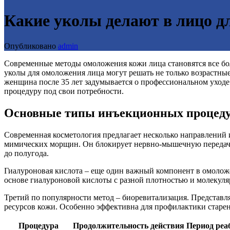
Какие уколы делают в лицо д
Опубликовано
admin
Современные методы омоложения кожи лица становятся все бо
уколы для омоложения лица могут решать не только возрастные 
женщина после 35 лет задумывается о профессиональном уходе 
процедуру под свои потребности.
Основные типы инъекционных процеду
Современная косметология предлагает несколько направлений 
мимических морщин. Он блокирует нервно-мышечную передачу,
до полугода.
Гиалуроновая кислота – еще один важный компонент в омоложе
основе гиалуроновой кислоты с разной плотностью и молекуля
Третий по популярности метод – биоревитализация. Представл
ресурсов кожи. Особенно эффективна для профилактики старени
Процедура
Продолжительность действия
Период реа