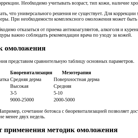
оррекции. Необходимо учитывать возраст, тип кожи, наличие хр
ать, что универсального решения не существует. Для коррекции 
леры. При необходимости комплексного омоложения может быть 
бходимо отказаться от приема антикоагулянтов, алкоголя и куре
дуры важно соблюдать рекомендации врача по уходу за кожей.
к омоложения
ния представим сравнительную таблицу основных параметров.
Биоревитализация
Мезотерапия
атка
Средняя дерма
Поверхностная дерма
Высокая
Средняя
3-5
5-10
9000-25000
2000-5000
пример, сочетание ботокса с биоревитализацией позволяет дос
е менее двух недель.
т применения методик омоложения