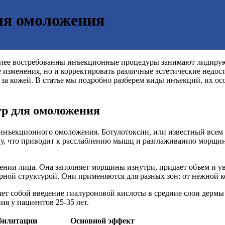
ля омоложения
лее востребованны инъекционные процедуры занимают лидирующ
изменения, но и корректировать различные эстетические недоста
за кожей. В статье мы подробно разберем виды инъекций, их осо
р для омоложения
инъекционного омоложения. Ботулотоксин, или известный всем 
 что приводит к расслаблению мышц и разглаживанию морщин. П
нии лица. Она заполняет морщины изнутри, придает объем и ув
рной структурой. Они применяются для разных зон: от нежной к
яет собой введение гиалуроновой кислоты в средние слои дермы
я у пациентов 25-35 лет.
билитации
Основной эффект