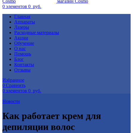
0
элементов
0
руб.
Главная
Аппараты
Лазеры
Расходные материалы
Акции
Обучение
О нас
Помощь
Блог
Контакты
Отзывы
Избранное
0
Сравнить
0
элементов
0
руб.
Новости
Как работает крем для
депиляции волос