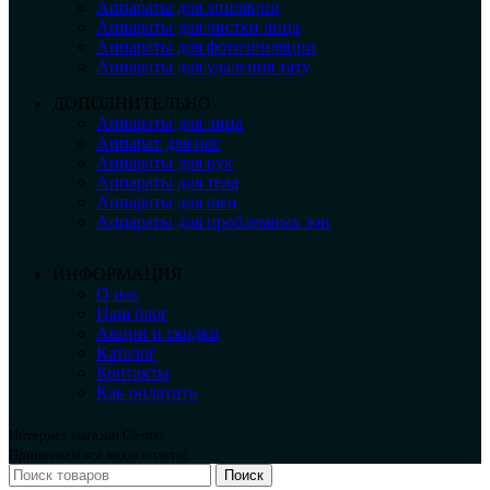
Аппараты для эпиляции
Аппараты для чистки лица
Аппараты для фотоэпиляции
Аппараты для удаления тату
ДОПОЛНИТЕЛЬНО
Аппараты для лица
Аппарат для ног
Аппараты для рук
Аппараты для тела
Аппараты для шеи
Аппараты для проблемных зон
ИНФОРМАЦИЯ
О нас
Наш блог
Акции и скидки
Каталог
Контакты
Как оплатить
Интернет магазин Cosmo
Принимаем все виды оплаты.
Поиск