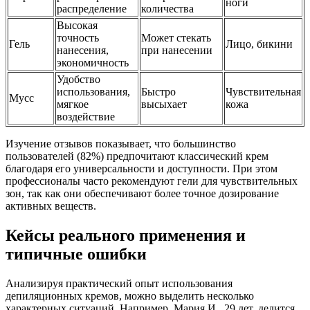
ноги
распределение
количества
Высокая
точность
Может стекать
Гель
Лицо, бикини
нанесения,
при нанесении
экономичность
Удобство
использования,
Быстро
Чувствительная
Мусс
мягкое
высыхает
кожа
воздействие
Изучение отзывов показывает, что большинство
пользователей (82%) предпочитают классический крем
благодаря его универсальности и доступности. При этом
профессионалы часто рекомендуют гели для чувствительных
зон, так как они обеспечивают более точное дозирование
активных веществ.
Кейсы реального применения и
типичные ошибки
Анализируя практический опыт использования
депиляционных кремов, можно выделить несколько
характерных ситуаций. Например, Мария И., 29 лет, делится