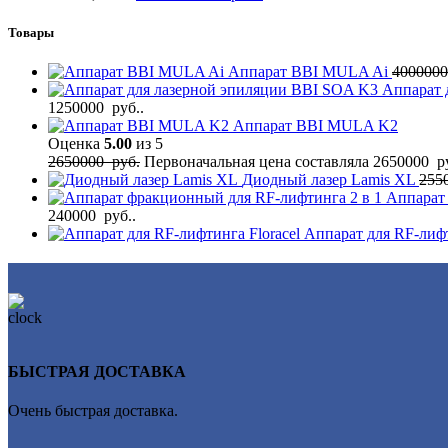
Товары
Аппарат BBI MULA Ai
400000
Аппарат 
1250000 руб..
Аппарат BBI MULA K2
Оценка
5.00
из 5
2650000
руб.
Первоначальная цена составляла 2650000 ру
Диодный лазер Lamis XL
255
Аппарат
240000 руб..
Аппарат для RF-лифт
БЫСТРАЯ ДОСТАВКА
Очень быстрая доставка.