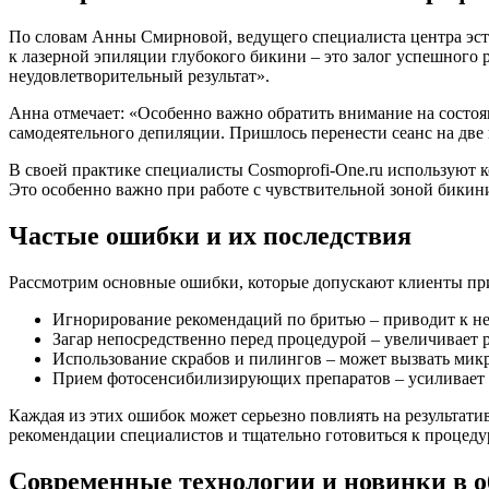
По словам Анны Смирновой, ведущего специалиста центра эсте
к лазерной эпиляции глубокого бикини – это залог успешного 
неудовлетворительный результат».
Анна отмечает: «Особенно важно обратить внимание на состоя
самодеятельного депиляции. Пришлось перенести сеанс на две
В своей практике специалисты Cosmoprofi-One.ru используют 
Это особенно важно при работе с чувствительной зоной бикини
Частые ошибки и их последствия
Рассмотрим основные ошибки, которые допускают клиенты при
Игнорирование рекомендаций по бритью – приводит к н
Загар непосредственно перед процедурой – увеличивает
Использование скрабов и пилингов – может вызвать ми
Прием фотосенсибилизирующих препаратов – усиливает ч
Каждая из этих ошибок может серьезно повлиять на результат
рекомендации специалистов и тщательно готовиться к процеду
Современные технологии и новинки в о