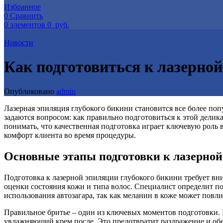
Избранное
0
Сравнить
0
элементов
0
руб.
Новости
Как подготовиться к лазерной
Опубликовано
admin
Лазерная эпиляция глубокого бикини становится все более по
задаются вопросом: как правильно подготовиться к этой дели
понимать, что качественная подготовка играет ключевую роль 
комфорт клиента во время процедуры.
Основные этапы подготовки к лазерно
Подготовка к лазерной эпиляции глубокого бикини требует вн
оценки состояния кожи и типа волос. Специалист определит по
использования автозагара, так как меланин в коже может повли
Правильное бритье – один из ключевых моментов подготовки. Н
увлажняющий крем после. Это предотвратит раздражение и обе