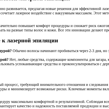
но развивается, предлагая новые решения для эффективной лаз
сочетает лазерное воздействие с вакуумным массажем. Этот мето
начительно повышает комфорт процедуры и снижает риск ожогов
ать на разные типы волос и кожи. Все эти инновации делают пр
е к лазерной эпиляции
едурой?
Обычно волосы начинают пробиваться через 2-3 дня, но эт
урой?
Нет, любые средства, содержащие компоненты для загара, 
льзовать успокаивающие средства и проконсультироваться с дер
ный процесс, требующий внимательного отношения и следования
уры и минимизирует возможные риски. Ключевые моменты включ
дуру максимально комфортной и результативной. Соблюдая все 
гарантирует качество и надежность поставляемой продукции и в