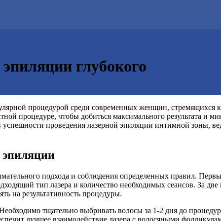
 эпиляции глубокого
пулярной процедурой среди современных женщин, стремящихся к
катной процедуре, чтобы добиться максимального результата и
в успешности проведения лазерной эпиляции интимной зоны, вед
й эпиляции
имательного подхода и соблюдения определенных правил. Первы
дходящий тип лазера и количество необходимых сеансов. За две 
ять на результативность процедуры.
еобходимо тщательно выбривать волосы за 1-2 дня до процедуры
спечит лучшее взаимодействие лазера с волосяными фолликулам