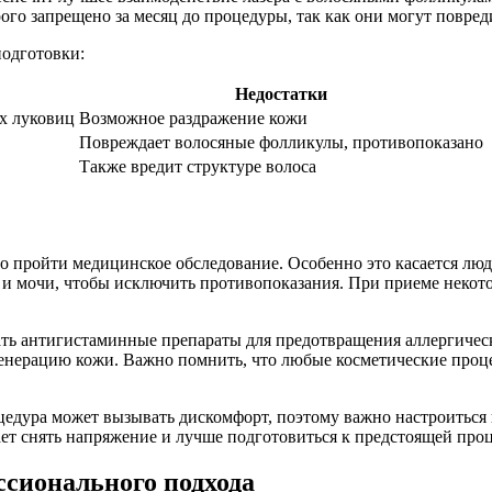
рого запрещено за месяц до процедуры, так как они могут повре
подготовки:
Недостатки
х луковиц
Возможное раздражение кожи
Повреждает волосяные фолликулы, противопоказано
Также вредит структуре волоса
о пройти медицинское обследование. Особенно это касается лю
 и мочи, чтобы исключить противопоказания. При приеме некот
ать антигистаминные препараты для предотвращения аллергическ
егенерацию кожи. Важно помнить, что любые косметические проц
цедура может вызывать дискомфорт, поэтому важно настроиться 
ет снять напряжение и лучше подготовиться к предстоящей про
ссионального подхода