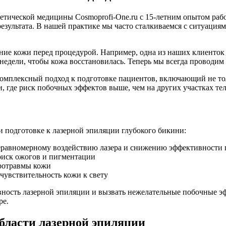
тической медицины Cosmoprofi-One.ru с 15-летним опытом рабо
результата. В нашей практике мы часто сталкиваемся с ситуаци
ние кожи перед процедурой. Например, одна из наших клиенток
 недели, чтобы кожа восстановилась. Теперь мы всегда проводи
комплексный подход к подготовке пациентов, включающий не то
, где риск побочных эффектов выше, чем на других участках тел
 подготовке к лазерной эпиляции глубокого бикини:
еравномерному воздействию лазера и снижению эффективности
 риск ожогов и пигментации
кротравмы кожи
увствительность кожи к свету
ивность лазерной эпиляции и вызвать нежелательные побочные э
ре.
бласти лазерной эпиляции