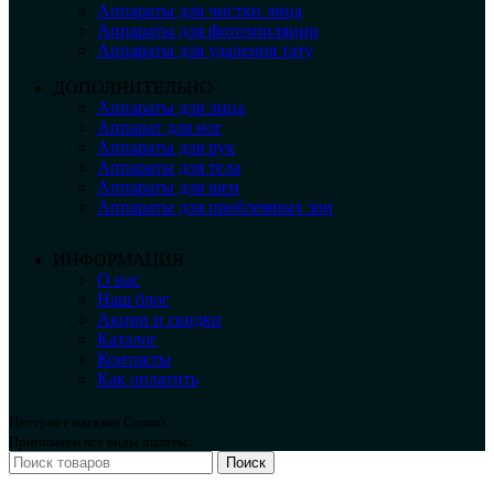
Аппараты для чистки лица
Аппараты для фотоэпиляции
Аппараты для удаления тату
ДОПОЛНИТЕЛЬНО
Аппараты для лица
Аппарат для ног
Аппараты для рук
Аппараты для тела
Аппараты для шеи
Аппараты для проблемных зон
ИНФОРМАЦИЯ
О нас
Наш блог
Акции и скидки
Каталог
Контакты
Как оплатить
Интернет магазин Cosmo
Принимаем все виды оплаты.
Поиск