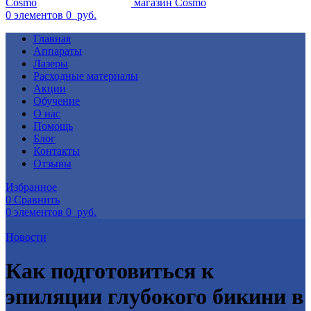
0
элементов
0
руб.
Главная
Аппараты
Лазеры
Расходные материалы
Акции
Обучение
О нас
Помощь
Блог
Контакты
Отзывы
Избранное
0
Сравнить
0
элементов
0
руб.
Новости
Как подготовиться к
эпиляции глубокого бикини в