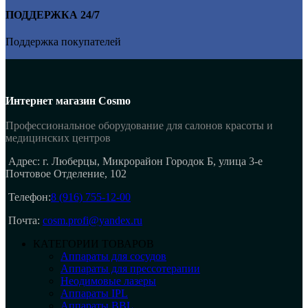
ПОДДЕРЖКА 24/7
Поддержка покупателей
Интернет магазин Cosmo
Профессиональное оборудование для салонов красоты и
медицинских центров
Адрес: г. Люберцы, Микрорайон Городок Б, улица 3-е
Почтовое Отделение, 102
Телефон:
8 (916) 755-12-00
Почта:
cosm.profi@yandex.ru
КАТЕГОРИИ ТОВАРОВ
Аппараты для сосудов
Аппараты для прессотерапии
Неодимовые лазеры
Аппараты IPL
Аппараты BBL