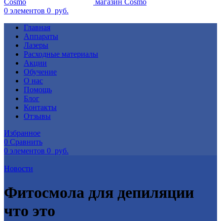
0
элементов
0
руб.
Главная
Аппараты
Лазеры
Расходные материалы
Акции
Обучение
О нас
Помощь
Блог
Контакты
Отзывы
Избранное
0
Сравнить
0
элементов
0
руб.
Новости
Фитосмола для депиляции
что это