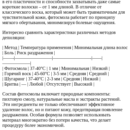
в его пластичности и способности захватывать даже самые
короткие волоски – от 1 мм длиной. В отличие от
классического воска, который может быть травматичным для
чувствительной кожи, фитосмола работает по принципу
мягкого обертывания, минимизируя болевые ощущения.
Интересно сравнить характеристики различных методов
депиляции:
| Метод | Температура применения | Минимальная длина волос
| Боль | Риск раздражения |
|——-|————————|————————-|——|
——————|
| Фитосмола | 37-40°C | 1 мм | Минимальная | Низкий |
| Горячий воск | 45-60°C | 3-5 мм | Средняя | Средний |
| Шугаринг | 37-40°C | 2-3 мм | Средняя | Низкий |
| Бритва | — | Любой | Отсутствует | Высокий |
Состав фитосмолы включает природные компоненты:
пихтовую смолу, натуральные масла и экстракты растений.
Эти ингредиенты не только обеспечивают эффективное
удаление волос, но и питают кожу, предотвращая появление
раздражения. Особая формула позволяет использовать
материал многократно без потери качества, что делает
процедуру более экономичной.