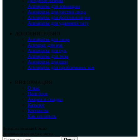
Диодные лазеры
Аппараты для эпиляции
Аппараты для чистки лица
Аппараты для фотоэпиляции
Аппараты для удаления тату
ДОПОЛНИТЕЛЬНО
Аппараты для лица
Аппарат для ног
Аппараты для рук
Аппараты для тела
Аппараты для шеи
Аппараты для проблемных зон
ИНФОРМАЦИЯ
О нас
Наш блог
Акции и скидки
Каталог
Контакты
Как оплатить
Интернет магазин Cosmo
Принимаем все виды оплаты.
Поиск