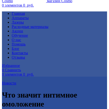
0
элементов
0
руб.
Главная
Аппараты
Лазеры
Расходные материалы
Акции
Обучение
О нас
Помощь
Блог
Контакты
Отзывы
Избранное
0
Сравнить
0
элементов
0
руб.
Новости
Что значит интимное
омоложение