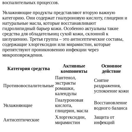
воспалительных процессов.
Увлажняющие продукты представляют вторую важную
категорию. Они содержат гиалуроновую кислоту, глицерин и
натуральные масла, которые восстанавливают
гидролипидный барьер кожи. Особенно актуальны такие
средства для обладательниц сухой кожи, склонной к
шелушению. Третья группа – это антисептические составы,
содержащие хлоргексидин или мирамистин, которые
препятствуют проникновению инфекции через
микроповреждения.
Активные
Основное
Категория средства
компоненты
действие
Пантенол,
Снятие
экстракты
Противовоспалительные
раздражения,
ромашки,
успокоение кожи
календулы
Гиалуроновая
Восстановление
Увлажняющие
кислота,
водного баланса
глицерин, масла
Хлоргексидин,
Защита от
Антисептические
мирамистин
инфекций