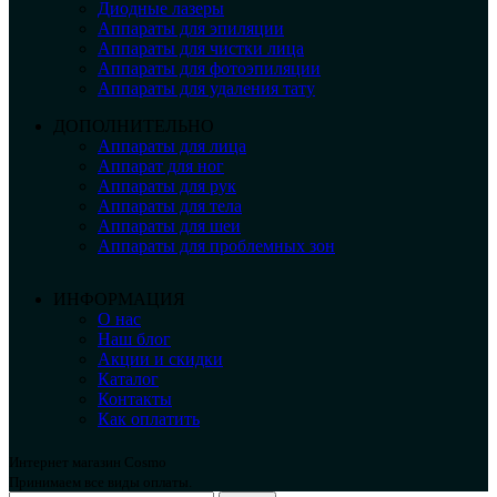
Диодные лазеры
Аппараты для эпиляции
Аппараты для чистки лица
Аппараты для фотоэпиляции
Аппараты для удаления тату
ДОПОЛНИТЕЛЬНО
Аппараты для лица
Аппарат для ног
Аппараты для рук
Аппараты для тела
Аппараты для шеи
Аппараты для проблемных зон
ИНФОРМАЦИЯ
О нас
Наш блог
Акции и скидки
Каталог
Контакты
Как оплатить
Интернет магазин Cosmo
Принимаем все виды оплаты.