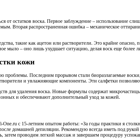
ся от остатков воска. Первое заблуждение – использование сли
лимым. Вторая распространенная ошибка – механическое оттиран
ства, такие как ацетон или растворители. Это крайне опасно, 
ное мыло – оно лишь ухудшает ситуацию, делая воск еще более 
стки кожи
 проблемы. Последним прорывом стали биоразлагаемые воски, 
ворители и увлажняющие компоненты. Эти салфетки позволяют б
ств для удаления воска. Новые формулы содержат микрочастицы
ционных и обеспечивают дополнительный уход за кожей.
-One.ru с 15-летним опытом работы: «За годы практики я столк
 после домашней депиляции. Рекомендую всегда иметь под рукой
ль, затем проводим легкий массаж и завершаем процедуру успо