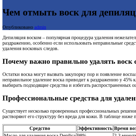
Чем отмыть воск для депиляц
Опубликовано
admin
Депиляция воском – популярная процедура удаления нежелатель
раздражению, особенно если использовать неправильные средс
удаления восковых следов.
Почему важно правильно удалять воск 
Остатки воска могут вызвать закупорку пор и появление воспа
неправильное удаление воска приводит к раздражению у 45% кли
выбирать подходящие средства и избегать распространенных о
Профессиональные средства для удален
Существует несколько проверенных профессиональных решений
растворяют его структуру без вреда для кожи. В таблице ниже
Средство
Эффективность
Время во
Масло для удаления воска Depilica
98%
2-3 минут