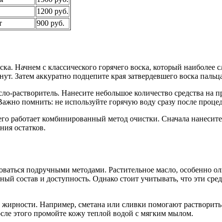
1200 руб.
т
900 руб.
ка. Начнем с классического горячего воска, который наиболее 
инут. Затем аккуратно подцепите края затвердевшего воска паль
сло-растворитель. Нанесите небольшое количество средства на 
Важно помнить: не используйте горячую воду сразу после проце
его работает комбинированный метод очистки. Сначала нанесите
ния остатков.
ваться подручными методами. Растительное масло, особенно оли
ный состав и доступность. Однако стоит учитывать, что эти ср
 жирности. Например, сметана или сливки помогают растворить
После этого промойте кожу теплой водой с мягким мылом.