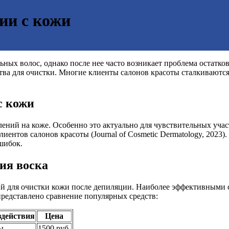
ии с кожи
ных волос, однако после нее часто возникает проблема остатков
тва для очистки. Многие клиенты салонов красоты сталкиваются
с кожи
лений на коже. Особенно это актуально для чувствительных учас
ентов салонов красоты (Journal of Cosmetic Dermatology, 2023)
шибок.
ия воска
 для очистки кожи после депиляции. Наиболее эффективными сч
 представлено сравнение популярных средств:
здействия
Цена
ы
1500 руб.