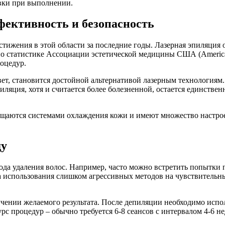
овки при выполнении.
фективность и безопасность
стижения в этой области за последние годы. Лазерная эпиляция
 статистике Ассоциации эстетической медицины США (American 
оцедур.
, становится достойной альтернативой лазерным технологиям. 
пиляция, хотя и считается более болезненной, остается единст
ащаются системами охлаждения кожи и имеют множество настрое
ду
а удаления волос. Например, часто можно встретить попытки п
 использования слишком агрессивных методов на чувствительны
чении желаемого результата. После депиляции необходимо испол
 процедур – обычно требуется 6-8 сеансов с интервалом 4-6 не