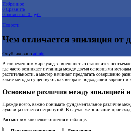
Избранное
0
Сравнить
0
элементов
0
руб.
Новости
Чем отличается эпиляция от 
Опубликовано
admin
В современном мире уход за внешностью становится неотъемл
где часто возникает путаница между двумя основными методам
растительности, а мастер начинает предлагать совершенно раз
какие методы существуют, как выбрать подходящий вариант и к
Основные различия между эпиляцией и
Прежде всего, важно понимать фундаментальное различие межд
луковица остается нетронутой. В случае же эпиляции происход
Рассмотрим ключевые отличия в таблице:
Параметр сравнения
Депиляция