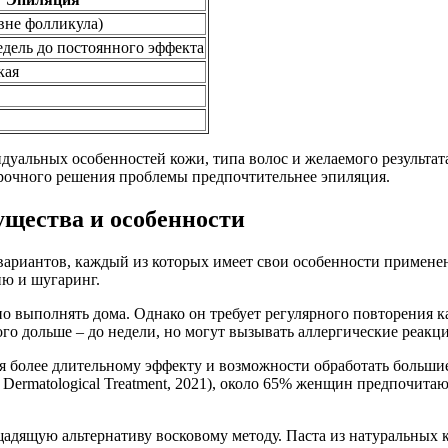
вне фолликула)
едель до постоянного эффекта
кая
идуальных особенностей кожи, типа волос и желаемого результа
срочного решения проблемы предпочтительнее эпиляция.
щества и особенности
 вариантов, каждый из которых имеет свои особенности примен
ию и шугаринг.
 выполнять дома. Однако он требует регулярного повторения ка
го дольше – до недели, но могут вызывать аллергические реакц
ря более длительному эффекту и возможности обработать больши
Dermatological Treatment, 2021), около 65% женщин предпочитают
щадящую альтернативу восковому методу. Паста из натуральных 