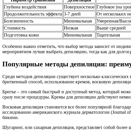
Глубина воздействия
Поверхностное
Глубокое (на уро
Продолжительность эффекта
3-7 дней
От нескольких н
Болезненность
Минимальная
Умеренная/Высо
Стоимость
Низкая
Выше средней
Подготовка кожи
Минимальная
Тщательная
Особенно важно отметить, что выбор метода зависит от индив
мероприятием лучше выбрать депиляцию, тогда как для долго
Популярные методы депиляции: преиму
Среди методов депиляции существует несколько классических
бритвенный способ, использование кремов, восковую депиляц
Бритье – это самый быстрый и доступный метод, который можно
сразу после процедуры. Кремы для депиляции действуют немно
Восковая депиляция становится все более популярной благода
исследованию американского журнала дерматологии (Journal of 
бикини.
Шугаринг, или сахарная депиляция, представляет собой более 