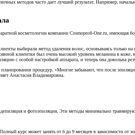
личных методов часто дает лучший результат. Например, начал
ала
ратной косметологии компании Cosmoprofi-One.ru, имеющая бол
 клиенты выбирали метод удаления волос, основываясь только н
оянной клиентки был очень высокий уровень меланина в коже, и
ляцию с особой настройкой аппарата, и теперь она довольна рез
и планировании процедур. «Многие забывают, что после эпиляци
вляет Анастасия Владимировна.
я депиляция и фотоэпиляция. Эти методы минимально травмиру
Полный курс может занять от 6 до 9 месяцев в зависимости от з