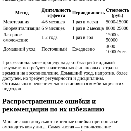
Длительность
Стоимость
Метод
Периодичность
эффекта
(руб.)
Мезотерапия
4-6 месяцев
1 раз в месяц
5000-15000
Биоревитализация
6-9 месяцев
1 раз в 2 месяца
8000-25000
Лазерное
15000-
1-2 года
1 раз в год
омоложение
50000
3000-
Домашний уход
Постоянный
Ежедневно
10000/мес.
Профессиональные процедуры дают быстрый видимый
результат, но требуют значительных финансовых затрат и
времени на восстановление. Домашний уход, напротив, более
доступен, но требует регулярности и дисциплины.
Оптимальным решением часто становится комбинация этих
подходов.
Распространенные ошибки и
рекомендации по их избежанию
Многие люди допускают типичные ошибки при попытке
омолодить кожу лица. Самая частая — использование